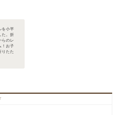
ルを小平
した。折
からのレ
ム！お子
折りたた
。
ド