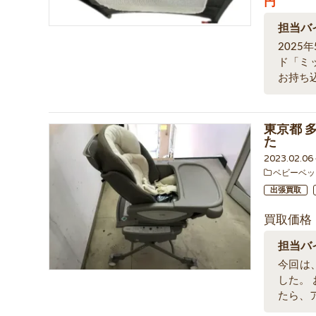
円
担当バ
202
ド「ミ
お持ち
東京都 多
た
2023.02.0
ベビーベッ
出張買取
買取価格
担当バ
今回は、
した。
たら、