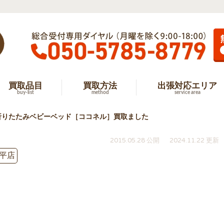
買取品目
買取方法
出張対応エリア
buy-list
method
service area
折りたたみベビーベッド［ココネル］買取ました
2015.05.28 公開
2024.11.22 更新
平店