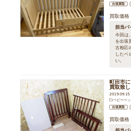
出張買取
買取価格
担当バ
今回は、
を出張
古相応
したベ
い。
町田市に
買取致し
2019.09.1
ベビーベッ
出張買取
買取価格
担当バ