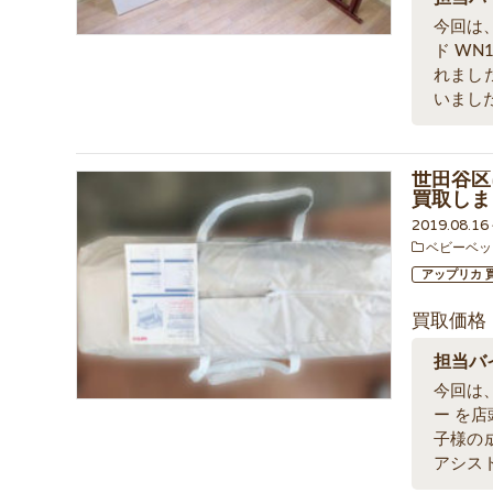
今回は
ド W
れまし
いまし
世田谷区
買取しま
2019.08.1
ベビーベッ
アップリカ 
買取価格
担当バ
今回は
ー を
子様の
アシス