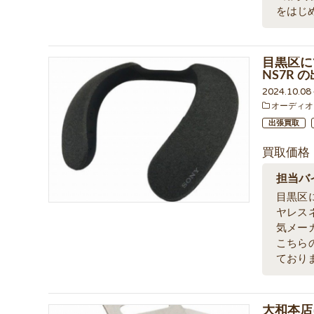
をはじ
目黒区に
NS7R
2024.10.0
オーディオ
出張買取
買取価格
担当バ
目黒区
ヤレス
気メー
こちら
ており
大和本店に