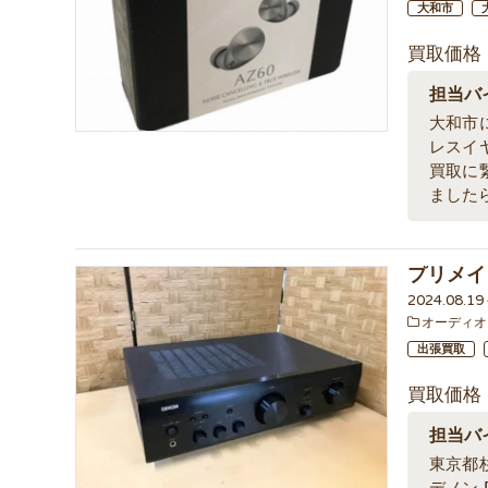
大和市
買取価格
担当バ
大和市
レスイ
買取に
ました
プリメイ
2024.08.1
オーディオ
出張買取
買取価格
担当バ
東京都