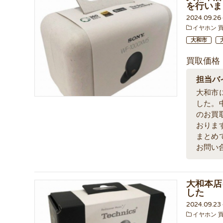
を行いま
2024.09.2
イヤホン 
大和市
買取価格
担当バ
大和市
した。
のお買
おりま
まとめ
お問い
大和本店
した
2024.09.2
イヤホン 