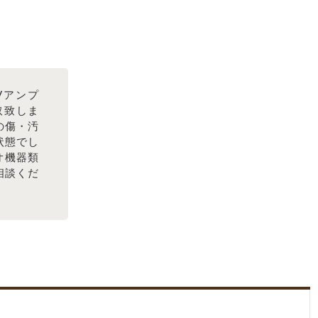
Vアンプ
買取致しま
の傷・汚
状態でし
オ機器類
相談くだ