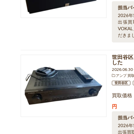
担当バ
2026
出張買
VOK
だきま
世田谷区
した
2026.06.3
アンプ 買
世田谷区
買取価格
円
担当バ
202
出張買