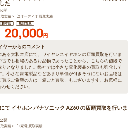
した
6 公開
買取実績
オーディオ 買取実績
大和本店
店頭買取
20,000
円
イヤーからのコメント
にある大和本店にて、ワイヤレスイヤホンの店頭買取を行いま
中古でも相場のあるお品物であったことから、こちらの値段で
取りとなりました。弊社では小さな電化製品の買取も強化して
す。小さな家電製品などあまり単価が付きそうにないお品物は
て買取ご希望の方は「箱ごと買取」もございますす。お気軽に
合わせください。
にて イヤホン パナソニック AZ60 の店頭買取を行いま
3 公開
買取実績
家電 買取実績