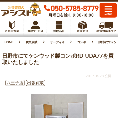
HOME
買取実績
オーディオ
コンポ
日野市にてケンウ
日野市にてケンウッド製コンポRD-UDA77を買
取いたしました
2017.04.23 公開
八王子店
出張買取