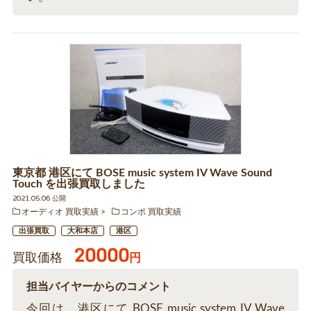
東京都 港区にて BOSE music system IV Wave Sound
Touch を出張買取しました
2021.05.06 公開
オーディオ 買取実績
コンポ 買取実績
出張買取
大和本店
港区
20000
買取価格
円
担当バイヤーからのコメント
今回は、港区にて BOSE music system IV Wave