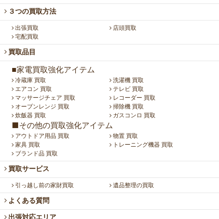
３つの買取方法
出張買取
店頭買取
宅配買取
買取品目
■家電買取強化アイテム
冷蔵庫 買取
洗濯機 買取
エアコン 買取
テレビ 買取
マッサージチェア 買取
レコーダー 買取
オーブンレンジ 買取
掃除機 買取
炊飯器 買取
ガスコンロ 買取
■その他の買取強化アイテム
アウトドア用品 買取
物置 買取
家具 買取
トレーニング機器 買取
ブランド品 買取
買取サービス
引っ越し前の家財買取
遺品整理の買取
よくある質問
出張対応エリア