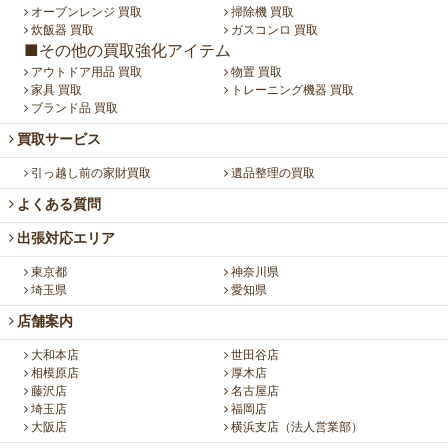
オーブンレンジ 買取
掃除機 買取
炊飯器 買取
ガスコンロ 買取
■その他の買取強化アイテム
アウトドア用品 買取
物置 買取
家具 買取
トレーニング機器 買取
ブランド品 買取
買取サービス
引っ越し前の家財買取
遺品整理の買取
よくある質問
出張対応エリア
東京都
神奈川県
埼玉県
愛知県
店舗案内
大和本店
世田谷店
相模原店
厚木店
藤沢店
名古屋店
埼玉店
福岡店
大阪店
横浜支店（法人営業部）