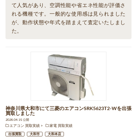
て人気があり、空調性能や省エネ性能が評価さ
れる機種です。一般的な使用感は見られました
が、動作状態や年式を踏まえて査定いたしまし
た。
神奈川県大和市にて三菱のエアコンSRK5623T2-Wを出張
買取しました
2026.04.15 公開
エアコン 買取実績
家電 買取実績
出張買取
大和市
大和本店