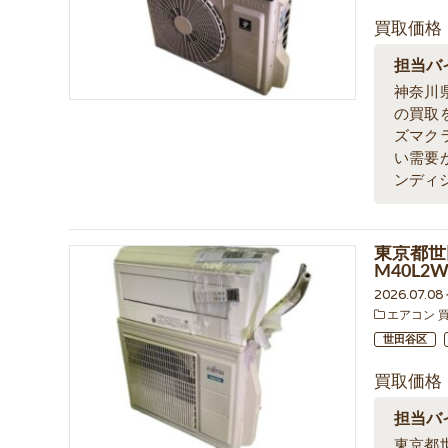
買取価格
担当バ
神奈川
の買取
ズマク
い需要
ンディ
東京都世
M40L
2026.07.0
エアコン 
世田谷区
買取価格
担当バ
東京都