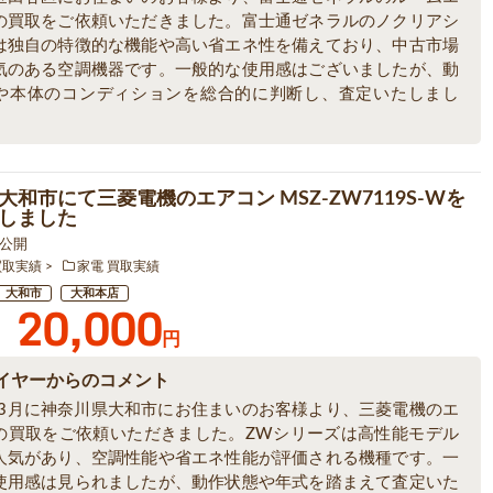
の買取をご依頼いただきました。富士通ゼネラルのノクリアシ
は独自の特徴的な機能や高い省エネ性を備えており、中古市場
気のある空調機器です。一般的な使用感はございましたが、動
や本体のコンディションを総合的に判断し、査定いたしまし
大和市にて三菱電機のエアコン MSZ-ZW7119S-Wを
しました
9 公開
買取実績
家電 買取実績
大和市
大和本店
20,000
円
イヤーからのコメント
6年3月に神奈川県大和市にお住まいのお客様より、三菱電機のエ
の買取をご依頼いただきました。ZWシリーズは高性能モデル
人気があり、空調性能や省エネ性能が評価される機種です。一
使用感は見られましたが、動作状態や年式を踏まえて査定いた