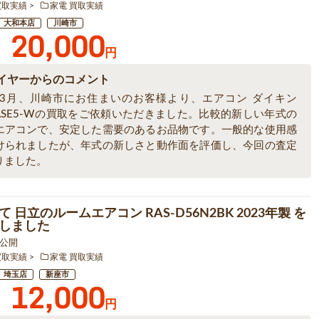
買取実績
家電 買取実績
大和本店
川崎市
20,000
円
イヤーからのコメント
6年3月、川崎市にお住まいのお客様より、エアコン ダイキン
6ASE5-Wの買取をご依頼いただきました。比較的新しい年式の
エアコンで、安定した需要のあるお品物です。一般的な使用感
けられましたが、年式の新しさと動作面を評価し、今回の査定
りました。
 日立のルームエアコン RAS-D56N2BK 2023年製 を
しました
1 公開
買取実績
家電 買取実績
埼玉店
新座市
12,000
円