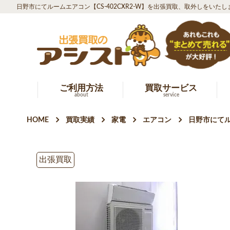
日野市にてルームエアコン【CS-402CXR2-W】を出張買取、取外しをいた
ご利用方法
買取サービス
about
service
HOME
買取実績
家電
エアコン
日野市にてル
出張買取