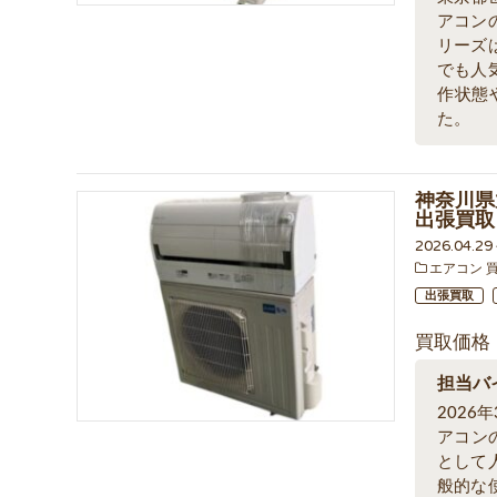
アコン
リーズ
でも人
作状態
た。
神奈川県
出張買取
2026.04.2
エアコン 
出張買取
買取価格
担当バ
202
アコン
として
般的な