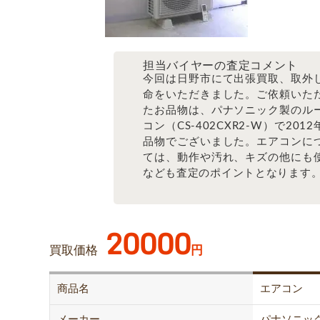
担当バイヤーの査定コメント
今回は日野市にて出張買取、取外
命をいただきました。ご依頼いた
たお品物は、パナソニック製のル
コン（CS-402CXR2-W）で201
品物でございました。エアコンに
ては、動作や汚れ、キズの他にも
なども査定のポイントとなります
20000
買取価格
円
商品名
エアコン
メーカー
パナソニッ