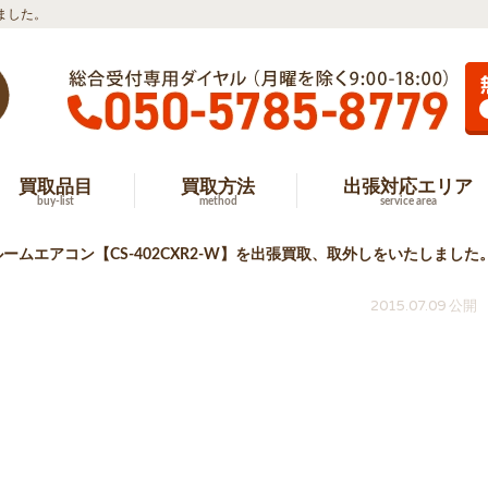
しました。
買取品目
買取方法
出張対応エリア
buy-list
method
service area
ームエアコン【CS-402CXR2-W】を出張買取、取外しをいたしました
2015.07.09 公開