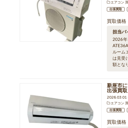
エアコン 
出張買取
買取価格
担当バ
202
ATE3
ルーム
は見受
額とな
新座市にて
出張買取
2026.03.0
エアコン 
出張買取
買取価格