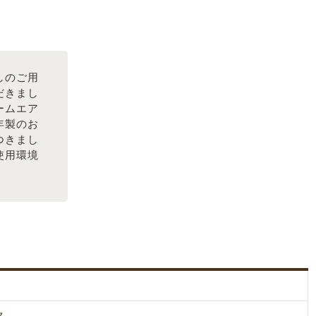
しのご用
だきまし
ームエア
2年製のお
つきまし
使用環境
。
ク