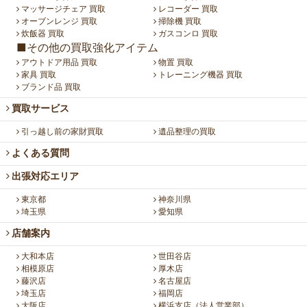
マッサージチェア 買取
レコーダー 買取
オーブンレンジ 買取
掃除機 買取
炊飯器 買取
ガスコンロ 買取
■その他の買取強化アイテム
アウトドア用品 買取
物置 買取
家具 買取
トレーニング機器 買取
ブランド品 買取
買取サービス
引っ越し前の家財買取
遺品整理の買取
よくある質問
出張対応エリア
東京都
神奈川県
埼玉県
愛知県
店舗案内
大和本店
世田谷店
相模原店
厚木店
藤沢店
名古屋店
埼玉店
福岡店
大阪店
横浜支店（法人営業部）