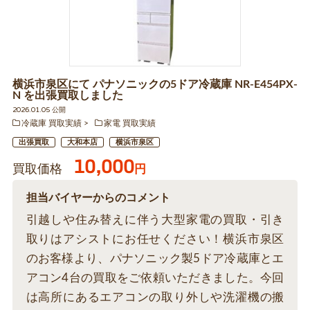
横浜市泉区にて パナソニックの5ドア冷蔵庫 NR-E454PX-
N を出張買取しました
2026.01.05 公開
冷蔵庫 買取実績
家電 買取実績
出張買取
大和本店
横浜市泉区
10,000
買取価格
円
担当バイヤーからのコメント
引越しや住み替えに伴う大型家電の買取・引き
取りはアシストにお任せください！横浜市泉区
のお客様より、パナソニック製5ドア冷蔵庫とエ
アコン4台の買取をご依頼いただきました。今回
は高所にあるエアコンの取り外しや洗濯機の搬