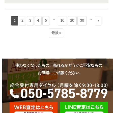
...
...
1
2
3
4
5
10
20
30
»
最後 »
使わなくなったもの、売れるかどうかご不安なもの
お気軽にご相談ください