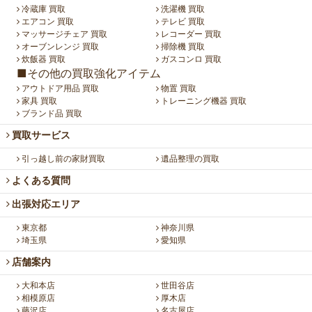
冷蔵庫 買取
洗濯機 買取
エアコン 買取
テレビ 買取
マッサージチェア 買取
レコーダー 買取
オーブンレンジ 買取
掃除機 買取
炊飯器 買取
ガスコンロ 買取
■その他の買取強化アイテム
アウトドア用品 買取
物置 買取
家具 買取
トレーニング機器 買取
ブランド品 買取
買取サービス
引っ越し前の家財買取
遺品整理の買取
よくある質問
出張対応エリア
東京都
神奈川県
埼玉県
愛知県
店舗案内
大和本店
世田谷店
相模原店
厚木店
藤沢店
名古屋店