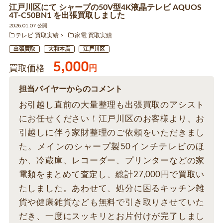
江戸川区にて シャープの50V型4K液晶テレビ AQUOS
4T-C50BN1 を出張買取しました
2026.01.07 公開
テレビ 買取実績
家電 買取実績
出張買取
大和本店
江戸川区
5,000
買取価格
円
担当バイヤーからのコメント
お引越し直前の大量整理も出張買取のアシスト
にお任せください！江戸川区のお客様より、お
引越しに伴う家財整理のご依頼をいただきまし
た。メインのシャープ製50インチテレビのほ
か、冷蔵庫、レコーダー、プリンターなどの家
電類をまとめて査定し、総計27,000円で買取い
たしました。あわせて、処分に困るキッチン雑
貨や健康雑貨なども無料で引き取りさせていた
だき、一度にスッキリとお片付けが完了しまし