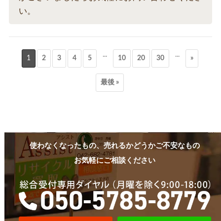
い。
...
...
1
2
3
4
5
10
20
30
»
最後 »
使わなくなったもの、売れるかどうかご不安なもの
お気軽にご相談ください