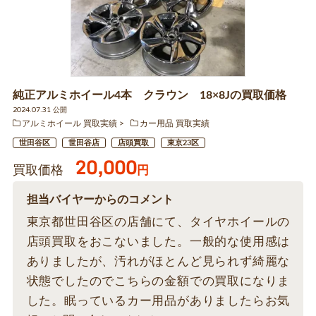
純正アルミホイール4本 クラウン 18×8Jの買取価格
2024.07.31 公開
アルミホイール 買取実績
カー用品 買取実績
世田谷区
世田谷店
店頭買取
東京23区
20,000
買取価格
円
担当バイヤーからのコメント
東京都世田谷区の店舗にて、タイヤホイールの
店頭買取をおこないました。一般的な使用感は
ありましたが、汚れがほとんど見られず綺麗な
状態でしたのでこちらの金額での買取になりま
した。眠っているカー用品がありましたらお気