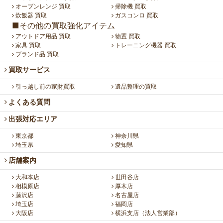
オーブンレンジ 買取
掃除機 買取
炊飯器 買取
ガスコンロ 買取
■その他の買取強化アイテム
アウトドア用品 買取
物置 買取
家具 買取
トレーニング機器 買取
ブランド品 買取
買取サービス
引っ越し前の家財買取
遺品整理の買取
よくある質問
出張対応エリア
東京都
神奈川県
埼玉県
愛知県
店舗案内
大和本店
世田谷店
相模原店
厚木店
藤沢店
名古屋店
埼玉店
福岡店
大阪店
横浜支店（法人営業部）