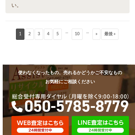
い。
...
...
1
2
3
4
5
10
»
最後 »
使わなくなったもの、売れるかどうかご不安なもの
お気軽にご相談ください