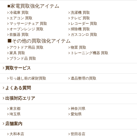
■家電買取強化アイテム
冷蔵庫 買取
洗濯機 買取
エアコン 買取
テレビ 買取
マッサージチェア 買取
レコーダー 買取
オーブンレンジ 買取
掃除機 買取
炊飯器 買取
ガスコンロ 買取
■その他の買取強化アイテム
アウトドア用品 買取
物置 買取
家具 買取
トレーニング機器 買取
ブランド品 買取
買取サービス
引っ越し前の家財買取
遺品整理の買取
よくある質問
出張対応エリア
東京都
神奈川県
埼玉県
愛知県
店舗案内
大和本店
世田谷店