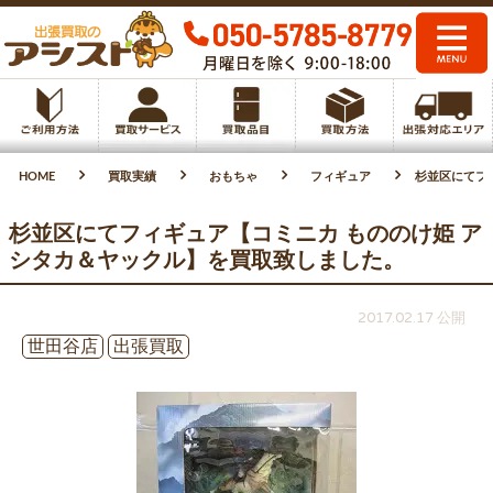
HOME
買取実績
おもちゃ
フィギュア
杉並区にてフ
杉並区にてフィギュア【コミニカ もののけ姫 ア
シタカ＆ヤックル】を買取致しました。
2017.02.17 公開
世田谷店
出張買取