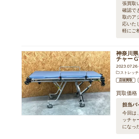
張買取
確認で
取のア
応いた
軽にご
神奈川県 
チャー G
2023.07.2
ストレッチ
店頭買取
買取価格
担当バ
今回は、
ッチャー
になっ