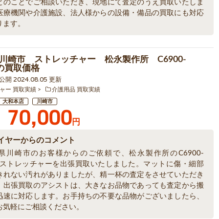
とのことでご相談いただき、現地にて査定のうえ買取いたしま
医療機関や介護施設、法人様からの設備・備品の買取にも対応
ります。
川崎市 ストレッチャー 松永製作所 C6900-
Dの買取価格
9 公開 2024.08.05 更新
ャー 買取実績
介護用品 買取実績
大和本店
川崎市
70,000
円
イヤーからのコメント
県川崎市のお客様からのご依頼で、松永製作所のC6900-
TDストレッチャーを出張買取いたしました。マットに傷・細部
きれない汚れがありましたが、精一杯の査定をさせていただき
。出張買取のアシストは、大きなお品物であっても査定から搬
迅速に対応します。お手持ちの不要な品物がございましたら、
お気軽にご相談ください。