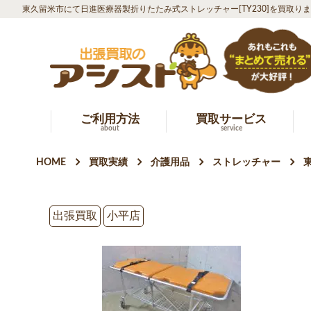
東久留米市にて日進医療器製折りたたみ式ストレッチャー[TY230]を買取り
ご利用方法
買取サービス
about
service
HOME
買取実績
介護用品
ストレッチャー
出張買取
小平店