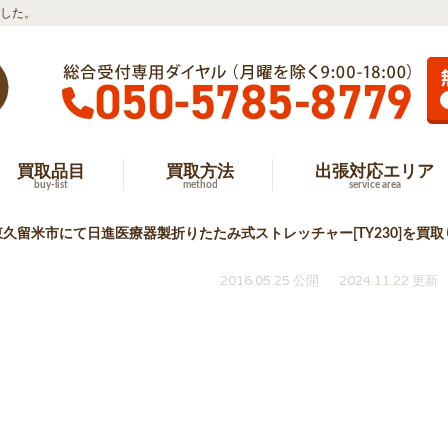
ました。
買取品目
買取方法
出張対応エリア
buy-list
method
service area
東久留米市にて日進医療器製折りたたみ式ストレッチャー[TY230]を買
2016.05.25 公開
2024.11.22 更新