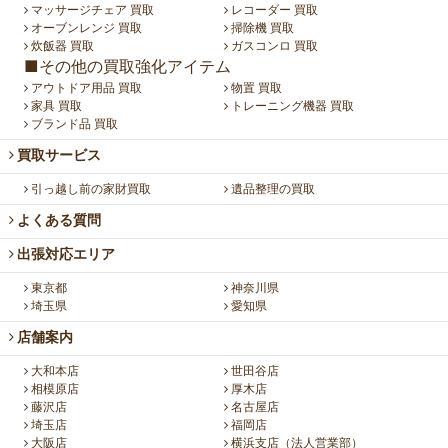
マッサージチェア 買取
レコーダー 買取
オーブンレンジ 買取
掃除機 買取
炊飯器 買取
ガスコンロ 買取
■その他の買取強化アイテム
アウトドア用品 買取
物置 買取
家具 買取
トレーニング機器 買取
ブランド品 買取
買取サービス
引っ越し前の家財買取
遺品整理の買取
よくある質問
出張対応エリア
東京都
神奈川県
埼玉県
愛知県
店舗案内
大和本店
世田谷店
相模原店
厚木店
藤沢店
名古屋店
埼玉店
福岡店
大阪店
横浜支店（法人営業部）