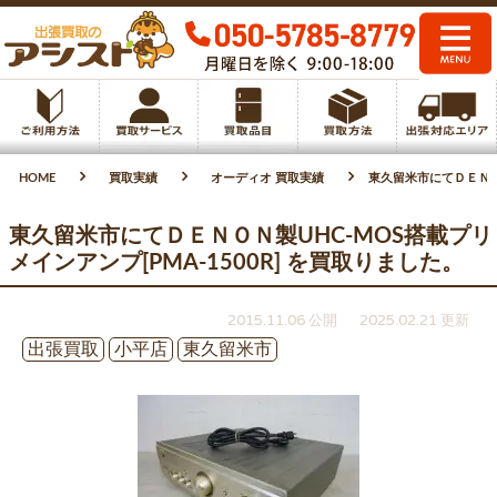
HOME
買取実績
オーディオ 買取実績
東久留米市にてＤＥＮＯＮ
東久留米市にてＤＥＮＯＮ製UHC-MOS搭載プリ
メインアンプ[PMA-1500R] を買取りました。
2015.11.06 公開
2025.02.21 更新
出張買取
小平店
東久留米市