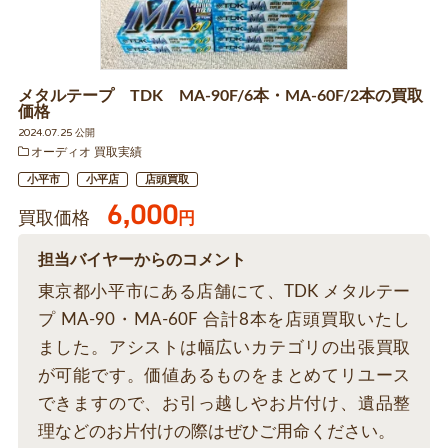
メタルテープ TDK MA-90F/6本・MA-60F/2本の買取
価格
2024.07.25 公開
オーディオ 買取実績
小平市
小平店
店頭買取
6,000
買取価格
円
担当バイヤーからのコメント
東京都小平市にある店舗にて、TDK メタルテー
プ MA-90・MA-60F 合計8本を店頭買取いたし
ました。アシストは幅広いカテゴリの出張買取
が可能です。価値あるものをまとめてリユース
できますので、お引っ越しやお片付け、遺品整
理などのお片付けの際はぜひご用命ください。