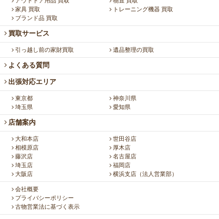
アウトドア用品 買取
物置 買取
家具 買取
トレーニング機器 買取
ブランド品 買取
買取サービス
引っ越し前の家財買取
遺品整理の買取
よくある質問
出張対応エリア
東京都
神奈川県
埼玉県
愛知県
店舗案内
大和本店
世田谷店
相模原店
厚木店
藤沢店
名古屋店
埼玉店
福岡店
大阪店
横浜支店（法人営業部）
会社概要
プライバシーポリシー
古物営業法に基づく表示