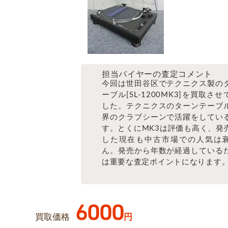
担当バイヤーの査定コメント
今回は世田谷区でテクニクス製の
ーブル[SL-1200MK3]を買取さ
した。テクニクスのターンテーブ
界のクラブシーンで活躍をしてい
す。とくにMK3は評価も高く、発
した現在も中古市場での人気は
ん。発売から年数が経過している
は重要な査定ポイントになります
6000
買取価格
円