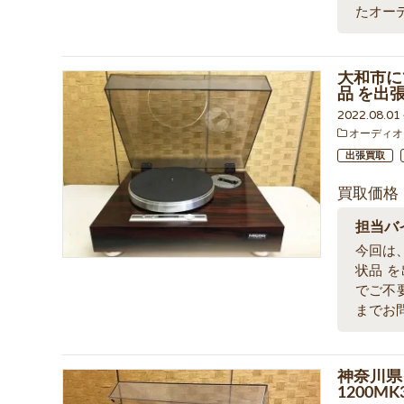
たオー
大和市にて
品 を出
2022.08.0
オーディオ
出張買取
買取価格
担当バ
今回は、
状品 
でご不
までお
神奈川県 
1200M