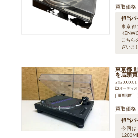
買取価格
担当バ
東京都
KEN
こちら
ざいま
東京都 世
を店頭買
2023.03.0
オーディオ
世田谷区
買取価格
担当バ
今回は
1200