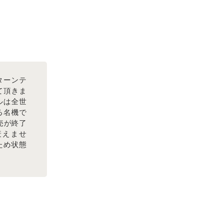
ターンテ
せて頂きま
ルは全世
る名機で
売が終了
衰えませ
ため状態
。