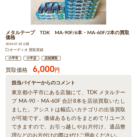
メタルテープ TDK MA-90F/6本・MA-60F/2本の買取
価格
2024.07.25 公開
オーディオ 買取実績
小平市
小平店
店頭買取
6,000
買取価格
円
担当バイヤーからのコメント
東京都小平市にある店舗にて、TDK メタルテー
プ MA-90・MA-60F 合計8本を店頭買取いたし
ました。アシストは幅広いカテゴリの出張買取
が可能です。価値あるものをまとめてリユース
できますので、お引っ越しやお片付け、遺品整
理などのお片付けの際はぜひご用命ください。