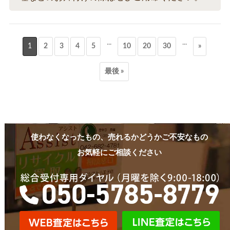
...
...
1
2
3
4
5
10
20
30
»
最後 »
使わなくなったもの、売れるかどうかご不安なもの
お気軽にご相談ください