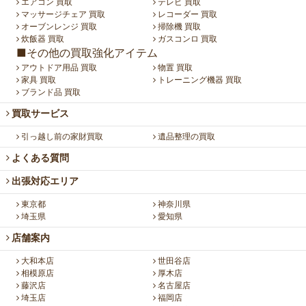
エアコン 買取
テレビ 買取
マッサージチェア 買取
レコーダー 買取
オーブンレンジ 買取
掃除機 買取
炊飯器 買取
ガスコンロ 買取
■その他の買取強化アイテム
アウトドア用品 買取
物置 買取
家具 買取
トレーニング機器 買取
ブランド品 買取
買取サービス
引っ越し前の家財買取
遺品整理の買取
よくある質問
出張対応エリア
東京都
神奈川県
埼玉県
愛知県
店舗案内
大和本店
世田谷店
相模原店
厚木店
藤沢店
名古屋店
埼玉店
福岡店