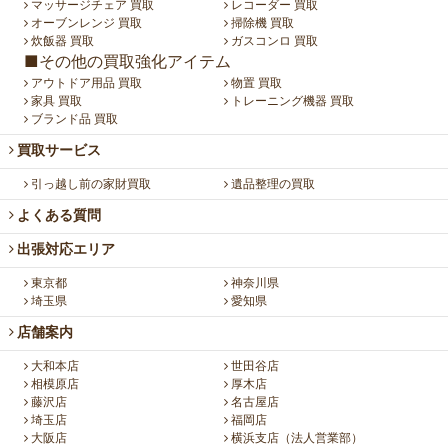
マッサージチェア 買取
レコーダー 買取
オーブンレンジ 買取
掃除機 買取
炊飯器 買取
ガスコンロ 買取
■その他の買取強化アイテム
アウトドア用品 買取
物置 買取
家具 買取
トレーニング機器 買取
ブランド品 買取
買取サービス
引っ越し前の家財買取
遺品整理の買取
よくある質問
出張対応エリア
東京都
神奈川県
埼玉県
愛知県
店舗案内
大和本店
世田谷店
相模原店
厚木店
藤沢店
名古屋店
埼玉店
福岡店
大阪店
横浜支店（法人営業部）