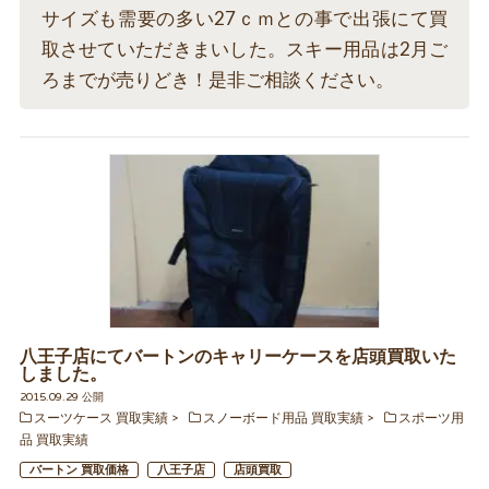
サイズも需要の多い27ｃｍとの事で出張にて買
取させていただきまいした。スキー用品は2月ご
ろまでが売りどき！是非ご相談ください。
八王子店にてバートンのキャリーケースを店頭買取いた
しました。
2015.09.29 公開
スーツケース 買取実績
スノーボード用品 買取実績
スポーツ用
品 買取実績
バートン 買取価格
八王子店
店頭買取