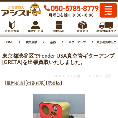
HOME
買取実績
楽器
ギターアンプ
東京都渋谷区でFe
東京都渋谷区でFender USA真空管ギターアンプ
[GRETA]を出張買取いたしました。
2016.02.07 公開
2025.02.21 更新
世田谷店
出張買取
渋谷区