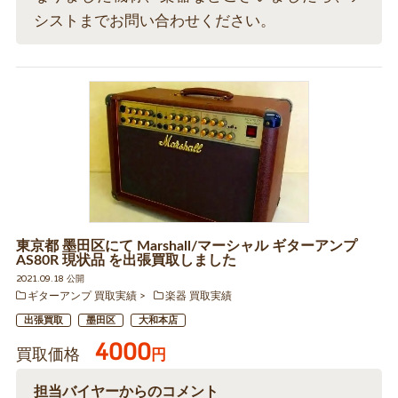
シストまでお問い合わせください。
東京都 墨田区にて Marshall/マーシャル ギターアンプ
AS80R 現状品 を出張買取しました
2021.09.18 公開
ギターアンプ 買取実績
楽器 買取実績
出張買取
墨田区
大和本店
4000
買取価格
円
担当バイヤーからのコメント