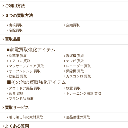
ご利用方法
３つの買取方法
出張買取
店頭買取
宅配買取
買取品目
■家電買取強化アイテム
冷蔵庫 買取
洗濯機 買取
エアコン 買取
テレビ 買取
マッサージチェア 買取
レコーダー 買取
オーブンレンジ 買取
掃除機 買取
炊飯器 買取
ガスコンロ 買取
■その他の買取強化アイテム
アウトドア用品 買取
物置 買取
家具 買取
トレーニング機器 買取
ブランド品 買取
買取サービス
引っ越し前の家財買取
遺品整理の買取
よくある質問