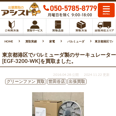
HOME
買取実績
家電
バルミューダ
東京都港区でバル
東京都港区でバルミューダ製のサーキュレーター
[EGF-3200-WK]を買取ました。
2016.04.28 公開
2024.11.22 更新
グリーンファン 買取
世田谷店
出張買取