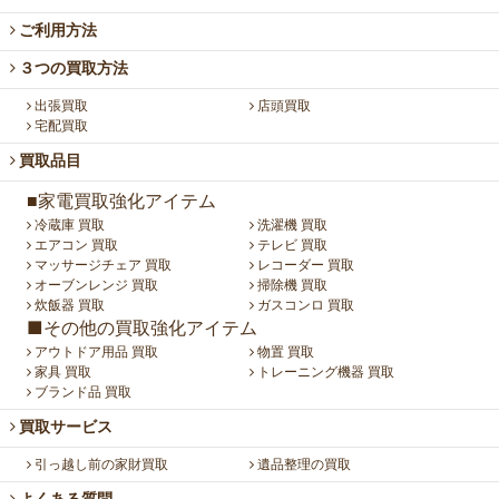
ご利用方法
３つの買取方法
出張買取
店頭買取
宅配買取
買取品目
■家電買取強化アイテム
冷蔵庫 買取
洗濯機 買取
エアコン 買取
テレビ 買取
マッサージチェア 買取
レコーダー 買取
オーブンレンジ 買取
掃除機 買取
炊飯器 買取
ガスコンロ 買取
■その他の買取強化アイテム
アウトドア用品 買取
物置 買取
家具 買取
トレーニング機器 買取
ブランド品 買取
買取サービス
引っ越し前の家財買取
遺品整理の買取