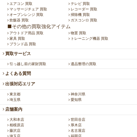
エアコン 買取
テレビ 買取
マッサージチェア 買取
レコーダー 買取
オーブンレンジ 買取
掃除機 買取
炊飯器 買取
ガスコンロ 買取
■その他の買取強化アイテム
アウトドア用品 買取
物置 買取
家具 買取
トレーニング機器 買取
ブランド品 買取
買取サービス
引っ越し前の家財買取
遺品整理の買取
よくある質問
出張対応エリア
東京都
神奈川県
埼玉県
愛知県
店舗案内
大和本店
世田谷店
相模原店
厚木店
藤沢店
名古屋店
埼玉店
福岡店