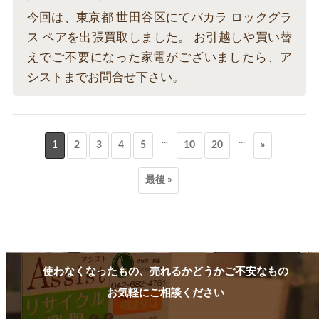
今回は、東京都 世田谷区にてバカラ ロックグラ
ス ペアを出張買取しました。 お引越しや買い替
えでご不要になった家電がございましたら、ア
シストまでお問合せ下さい。
...
...
1
2
3
4
5
10
20
»
最後 »
使わなくなったもの、売れるかどうかご不安なもの
お気軽にご相談ください