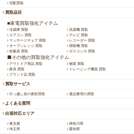
宅配買取
買取品目
■家電買取強化アイテム
冷蔵庫 買取
洗濯機 買取
エアコン 買取
テレビ 買取
マッサージチェア 買取
レコーダー 買取
オーブンレンジ 買取
掃除機 買取
炊飯器 買取
ガスコンロ 買取
■その他の買取強化アイテム
アウトドア用品 買取
物置 買取
家具 買取
トレーニング機器 買取
ブランド品 買取
買取サービス
引っ越し前の家財買取
遺品整理の買取
よくある質問
出張対応エリア
東京都
神奈川県
埼玉県
愛知県