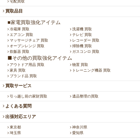
宅配買取
買取品目
■家電買取強化アイテム
冷蔵庫 買取
洗濯機 買取
エアコン 買取
テレビ 買取
マッサージチェア 買取
レコーダー 買取
オーブンレンジ 買取
掃除機 買取
炊飯器 買取
ガスコンロ 買取
■その他の買取強化アイテム
アウトドア用品 買取
物置 買取
家具 買取
トレーニング機器 買取
ブランド品 買取
買取サービス
引っ越し前の家財買取
遺品整理の買取
よくある質問
出張対応エリア
東京都
神奈川県
埼玉県
愛知県