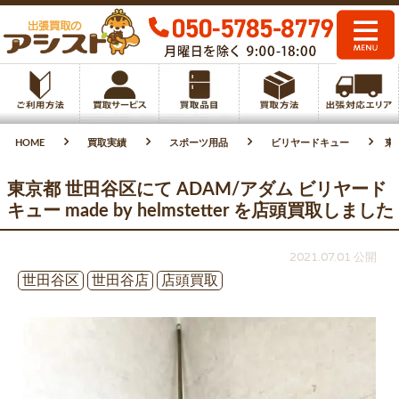
HOME
買取実績
スポーツ用品
ビリヤードキュー
東
東京都 世田谷区にて ADAM/アダム ビリヤード
キュー made by helmstetter を店頭買取しました
2021.07.01 公開
世田谷区
世田谷店
店頭買取