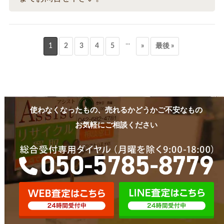
...
1
2
3
4
5
»
最後 »
使わなくなったもの、売れるかどうかご不安なもの
お気軽にご相談ください