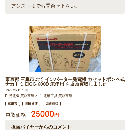
アシストまでお問合せ下さい。
東京都 三鷹市にて インバーター発電機 カセットボンベ式
ナカトミ EIGG-600D 未使用 を店頭買取しました
2023.05.11 公開
発電機 買取実績
電動工具 買取実績
三鷹市
世田谷店
店頭買取
25000
買取価格
円
担当バイヤーからのコメント