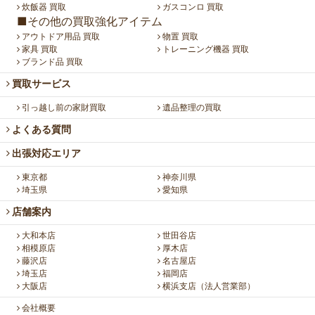
炊飯器 買取
ガスコンロ 買取
■その他の買取強化アイテム
アウトドア用品 買取
物置 買取
家具 買取
トレーニング機器 買取
ブランド品 買取
買取サービス
引っ越し前の家財買取
遺品整理の買取
よくある質問
出張対応エリア
東京都
神奈川県
埼玉県
愛知県
店舗案内
大和本店
世田谷店
相模原店
厚木店
藤沢店
名古屋店
埼玉店
福岡店
大阪店
横浜支店（法人営業部）
会社概要