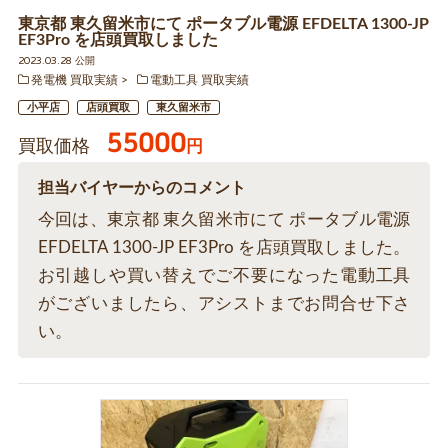
東京都 東久留米市にて ポータブル電源 EFDELTA 1300-JP
EF3Pro を店頭買取しました
2023.03.28 公開
発電機 買取実績
電動工具 買取実績
小平店
店頭買取
東久留米市
55000
買取価格
円
担当バイヤーからのコメント
今回は、東京都 東久留米市にて ポータブル電源
EFDELTA 1300-JP EF3Pro を店頭買取しました。
お引越しや買い替えでご不要になった電動工具
がございましたら、アシストまでお問合せ下さ
い。