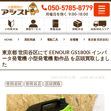
HOME
買取実績
電動工具
発電機
東京都 世田谷区にて
東京都 世田谷区にて EENOUR GS1800i インバ
ータ発電機 小型発電機 動作品 を店頭買取しまし
た
2023.03.01 公開
2024.09.16 更新
世田谷区
世田谷店
店頭買取