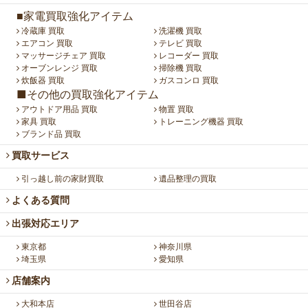
■家電買取強化アイテム
冷蔵庫 買取
洗濯機 買取
エアコン 買取
テレビ 買取
マッサージチェア 買取
レコーダー 買取
オーブンレンジ 買取
掃除機 買取
炊飯器 買取
ガスコンロ 買取
■その他の買取強化アイテム
アウトドア用品 買取
物置 買取
家具 買取
トレーニング機器 買取
ブランド品 買取
買取サービス
引っ越し前の家財買取
遺品整理の買取
よくある質問
出張対応エリア
東京都
神奈川県
埼玉県
愛知県
店舗案内
大和本店
世田谷店