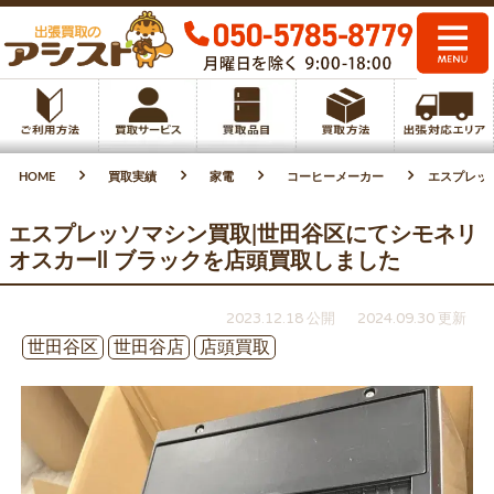
HOME
買取実績
家電
コーヒーメーカー
エスプレッ
エスプレッソマシン買取|世田谷区にてシモネリ
オスカーll ブラックを店頭買取しました
2023.12.18 公開
2024.09.30 更新
世田谷区
世田谷店
店頭買取