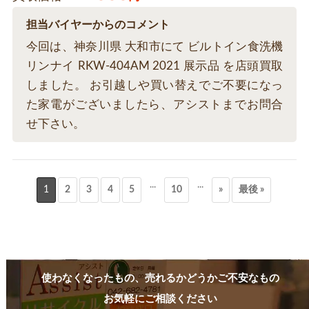
担当バイヤーからのコメント
今回は、神奈川県 大和市にて ビルトイン食洗機
リンナイ RKW-404AM 2021 展示品 を店頭買取
しました。 お引越しや買い替えでご不要になっ
た家電がございましたら、アシストまでお問合
せ下さい。
...
...
1
2
3
4
5
10
»
最後 »
使わなくなったもの、売れるかどうかご不安なもの
お気軽にご相談ください