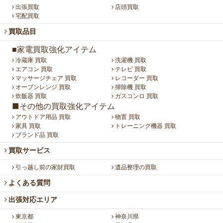
出張買取
店頭買取
宅配買取
買取品目
■家電買取強化アイテム
冷蔵庫 買取
洗濯機 買取
エアコン 買取
テレビ 買取
マッサージチェア 買取
レコーダー 買取
オーブンレンジ 買取
掃除機 買取
炊飯器 買取
ガスコンロ 買取
■その他の買取強化アイテム
アウトドア用品 買取
物置 買取
家具 買取
トレーニング機器 買取
ブランド品 買取
買取サービス
引っ越し前の家財買取
遺品整理の買取
よくある質問
出張対応エリア
東京都
神奈川県