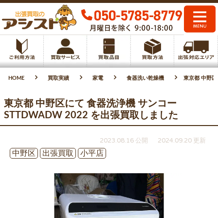
HOME
買取実績
家電
食器洗い乾燥機
東京都 中野区
東京都 中野区にて 食器洗浄機 サンコー
STTDWADW 2022 を出張買取しました
2023.08.16 公開
2024.09.20 更新
中野区
出張買取
小平店