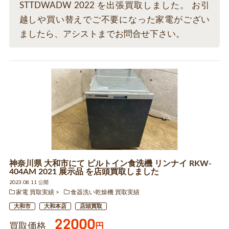
STTDWADW 2022 を出張買取しました。 お引
越しや買い替えでご不要になった家電がござい
ましたら、アシストまでお問合せ下さい。
神奈川県 大和市にて ビルトイン食洗機 リンナイ RKW-
404AM 2021 展示品 を店頭買取しました
2023.08.11 公開
家電 買取実績
食器洗い乾燥機 買取実績
大和市
大和本店
店頭買取
22000
買取価格
円