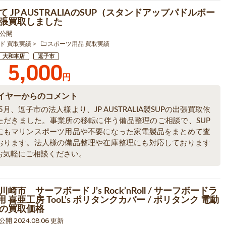
 JP AUSTRALIAのSUP（スタンドアップパドルボー
張買取しました
4 公開
ド 買取実績
スポーツ用品 買取実績
大和本店
逗子市
5,000
円
イヤーからのコメント
年5月、逗子市の法人様より、JP AUSTRALIA製SUPの出張買取依
ただきました。事業所の移転に伴う備品整理のご相談で、SUP
にもマリンスポーツ用品や不要になった家電製品をまとめて査
おります。法人様の備品整理や在庫整理にも対応しております
お気軽にご相談ください。
崎市 サーフボード J’s Rock’nRoll / サーフボードラ
用 喜亜工房 TooL’s ポリタンクカバー / ポリタンク 電動
の買取価格
0 公開 2024.08.06 更新