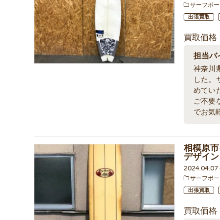
サーフボー
出張買取
買取価格
担当バ
神奈川
した。
めてい
ご不要
でお気
相模原市
デザイン
2024.04.0
サーフボー
出張買取
買取価格