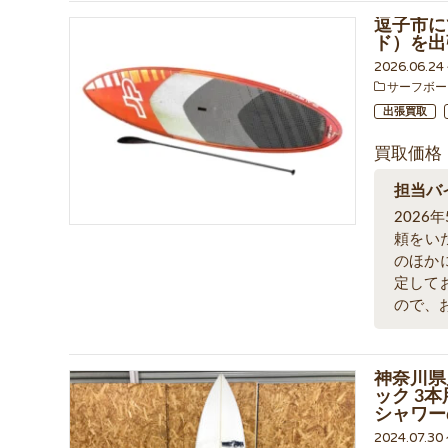
逗子市にて
ド）を出
2026.06.2
サーフボー
出張買取
買取価格
担当バ
2026
頼をい
のほか
定して
ので、
神奈川県川
ック 3本
シャワー
2024.07.3