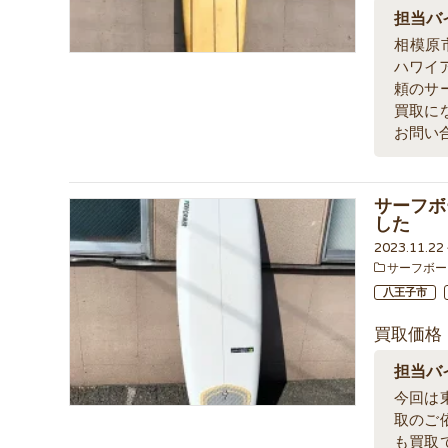
担当バ
相模原
ハワイ
頼のサ
買取に
お問い
サーフボ
した
2023.11.2
サーフボー
八王子市
買取価格
担当バ
今回は
取のご
も買取