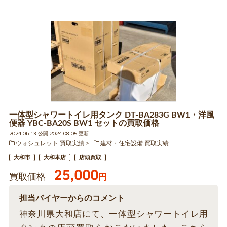
一体型シャワートイレ用タンク DT-BA283G BW1・洋風
便器 YBC-BA20S BW1 セットの買取価格
2024.06.13 公開 2024.08.05 更新
ウォシュレット 買取実績
建材・住宅設備 買取実績
大和市
大和本店
店頭買取
25,000
買取価格
円
担当バイヤーからのコメント
神奈川県大和店にて、一体型シャワートイレ用