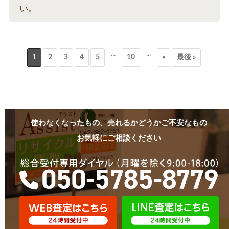
い。
...
...
1
2
3
4
5
10
»
最後 »
使わなくなったもの、売れるかどうかご不安なもの
お気軽にご相談ください