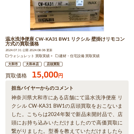
温水洗浄便座 CW-KA31 BW1 リクシル 壁掛けリモコン
方式の買取価格
2024.07.31 公開 2024.08.06 更新
ウォシュレット 買取実績
建材・住宅設備 買取実績
大和市
大和本店
店頭買取
15,000
買取価格
円
担当バイヤーからのコメント
神奈川県大和市にある店舗にて温水洗浄便座 リ
クシル CW-KA31 BW1の店頭買取をおこないま
した。こちらは2024年製で新品未開封品で、店
頭にお持ち込みいただけましたので高価買取に
繋がりました。型番を教えていただけましたら