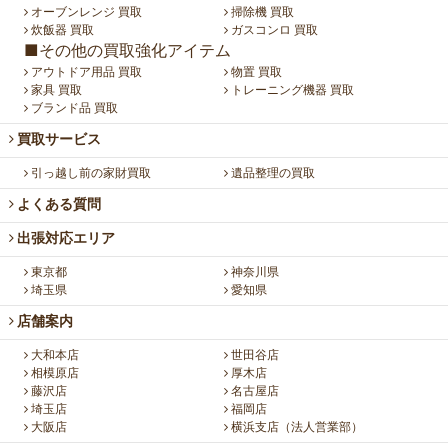
オーブンレンジ 買取
掃除機 買取
炊飯器 買取
ガスコンロ 買取
■その他の買取強化アイテム
アウトドア用品 買取
物置 買取
家具 買取
トレーニング機器 買取
ブランド品 買取
買取サービス
引っ越し前の家財買取
遺品整理の買取
よくある質問
出張対応エリア
東京都
神奈川県
埼玉県
愛知県
店舗案内
大和本店
世田谷店
相模原店
厚木店
藤沢店
名古屋店
埼玉店
福岡店
大阪店
横浜支店（法人営業部）