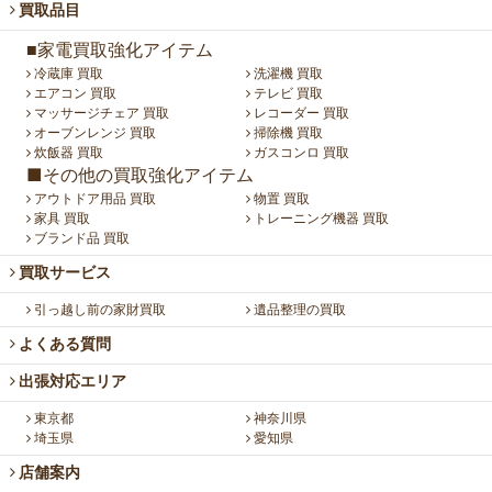
買取品目
■家電買取強化アイテム
冷蔵庫 買取
洗濯機 買取
エアコン 買取
テレビ 買取
マッサージチェア 買取
レコーダー 買取
オーブンレンジ 買取
掃除機 買取
炊飯器 買取
ガスコンロ 買取
■その他の買取強化アイテム
アウトドア用品 買取
物置 買取
家具 買取
トレーニング機器 買取
ブランド品 買取
買取サービス
引っ越し前の家財買取
遺品整理の買取
よくある質問
出張対応エリア
東京都
神奈川県
埼玉県
愛知県
店舗案内