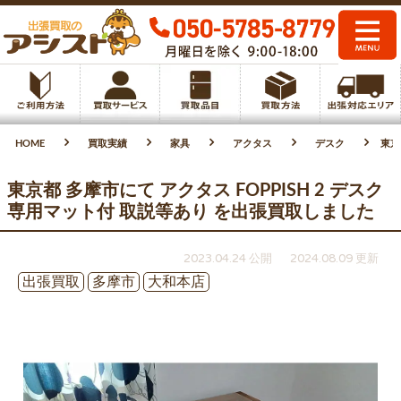
HOME
買取実績
家具
アクタス
デスク
東京
東京都 多摩市にて アクタス FOPPISH 2 デスク
専用マット付 取説等あり を出張買取しました
2023.04.24 公開
2024.08.09 更新
出張買取
多摩市
大和本店