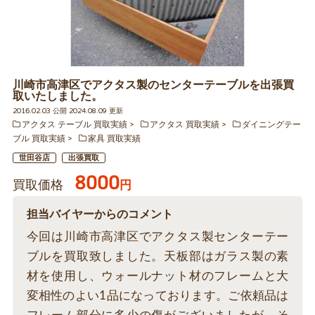
川崎市高津区でアクタス製のセンターテーブルを出張買
取いたしました。
2016.02.03 公開 2024.08.09 更新
アクタス テーブル 買取実績
アクタス 買取実績
ダイニングテー
ブル 買取実績
家具 買取実績
世田谷店
出張買取
8000
買取価格
円
担当バイヤーからのコメント
今回は川崎市高津区でアクタス製センターテー
ブルを買取致しました。天板部はガラス製の素
材を使用し、ウォールナット材のフレームと大
変相性のよい1品になっております。ご依頼品は