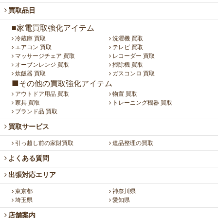
買取品目
■家電買取強化アイテム
冷蔵庫 買取
洗濯機 買取
エアコン 買取
テレビ 買取
マッサージチェア 買取
レコーダー 買取
オーブンレンジ 買取
掃除機 買取
炊飯器 買取
ガスコンロ 買取
■その他の買取強化アイテム
アウトドア用品 買取
物置 買取
家具 買取
トレーニング機器 買取
ブランド品 買取
買取サービス
引っ越し前の家財買取
遺品整理の買取
よくある質問
出張対応エリア
東京都
神奈川県
埼玉県
愛知県
店舗案内