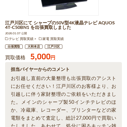
江戸川区にて シャープの50V型4K液晶テレビ AQUOS
4T-C50BN1 を出張買取しました
2026.01.07 公開
テレビ 買取実績
家電 買取実績
出張買取
大和本店
江戸川区
5,000
買取価格
円
担当バイヤーからのコメント
お引越し直前の大量整理も出張買取のアシスト
にお任せください！江戸川区のお客様より、お
引越しに伴う家財整理のご依頼をいただきまし
た。メインのシャープ製50インチテレビのほ
か、冷蔵庫、レコーダー、プリンターなどの家
電類をまとめて査定し、総計27,000円で買取い
たしました。あわせて、処分に困るキッチン雑