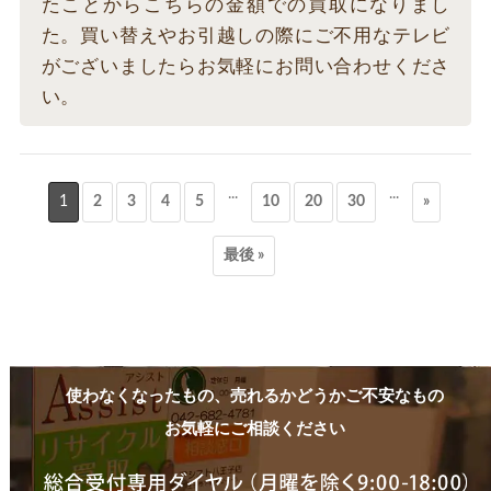
たことからこちらの金額での買取になりまし
た。買い替えやお引越しの際にご不用なテレビ
がございましたらお気軽にお問い合わせくださ
い。
...
...
1
2
3
4
5
10
20
30
»
最後 »
使わなくなったもの、売れるかどうかご不安なもの
お気軽にご相談ください