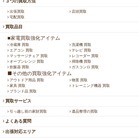
３つの買取方法
出張買取
店頭買取
宅配買取
買取品目
■家電買取強化アイテム
冷蔵庫 買取
洗濯機 買取
エアコン 買取
テレビ 買取
マッサージチェア 買取
レコーダー 買取
オーブンレンジ 買取
掃除機 買取
炊飯器 買取
ガスコンロ 買取
■その他の買取強化アイテム
アウトドア用品 買取
物置 買取
家具 買取
トレーニング機器 買取
ブランド品 買取
買取サービス
引っ越し前の家財買取
遺品整理の買取
よくある質問
出張対応エリア