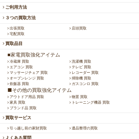
ご利用方法
３つの買取方法
出張買取
店頭買取
宅配買取
買取品目
■家電買取強化アイテム
冷蔵庫 買取
洗濯機 買取
エアコン 買取
テレビ 買取
マッサージチェア 買取
レコーダー 買取
オーブンレンジ 買取
掃除機 買取
炊飯器 買取
ガスコンロ 買取
■その他の買取強化アイテム
アウトドア用品 買取
物置 買取
家具 買取
トレーニング機器 買取
ブランド品 買取
買取サービス
引っ越し前の家財買取
遺品整理の買取
よくある質問