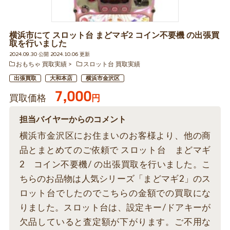
横浜市にて スロット台 まどマギ2 コイン不要機 の出張買
取を行いました
2024.09.30 公開 2024.10.06 更新
おもちゃ 買取実績
スロット台 買取実績
出張買取
大和本店
横浜市金沢区
7,000
買取価格
円
担当バイヤーからのコメント
横浜市金沢区にお住まいのお客様より、他の商
品とまとめてのご依頼で スロット台 まどマギ
2 コイン不要機/ の出張買取を行いました。こ
ちらのお品物は人気シリーズ「まどマギ2」のス
ロット台でしたのでこちらの金額での買取にな
りました。スロット台は、設定キー/ドアキーが
欠品していると査定額が下がります。ご不用な