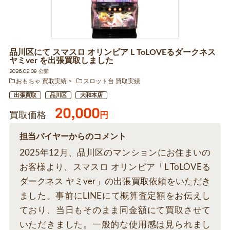
品川区にて スマスロ オリンピア L ToLOVEるダークネス
ヤミver を出張買取しました
2026.02.09 公開
おもちゃ 買取実績
スロット台 買取実績
出張買取
品川区
大和本店
20,000
買取価格
円
担当バイヤーからのコメント
2025年12月、品川区のマンションにお住まいの
お客様より、スマスロ オリンピア「L ToLOVEる
ダークネス ヤミver」の出張買取依頼をいただき
ました。事前にLINEにて概算査定額をお伝えし
ており、当日もそのまま同金額にて買取させて
いただきました。一般的な使用感は見られまし