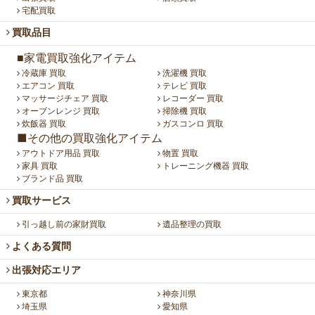
宅配買取
買取品目
■家電買取強化アイテム
冷蔵庫 買取
洗濯機 買取
エアコン 買取
テレビ 買取
マッサージチェア 買取
レコーダー 買取
オーブンレンジ 買取
掃除機 買取
炊飯器 買取
ガスコンロ 買取
■その他の買取強化アイテム
アウトドア用品 買取
物置 買取
家具 買取
トレーニング機器 買取
ブランド品 買取
買取サービス
引っ越し前の家財買取
遺品整理の買取
よくある質問
出張対応エリア
東京都
神奈川県
埼玉県
愛知県