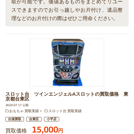
取が可能です。価値あるものをまとめてリユー
スできますのでお引っ越しやお片付け、遺品整
理などのお片付けの際はぜひご用命ください。
スロット台 ツインエンジェルAスロットの買取価格 東
京都台東区
2024.07.17 公開
おもちゃ 買取実績
スロット台 買取実績
出張買取
台東区
小平店
15,000
買取価格
円