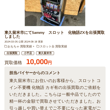
東久留米市にてSammy スロット 化物語ZXを出張買取
しました
2024.03.05 公開 2024.09.18 更新
おもちゃ 買取実績
スロット台 買取実績
出張買取
小平店
東久留米市
10,000
買取価格
円
担当バイヤーからのコメント
東久留米市にお住いのお客様から、スロット コ
イン不要機 化物語 カギ有の出張買取のご依頼を
いただきました。こちらは一般中品でしたので
精一杯の金額で買取させていただきました。お
引っ越しや買い替えでご不要になった家電がご