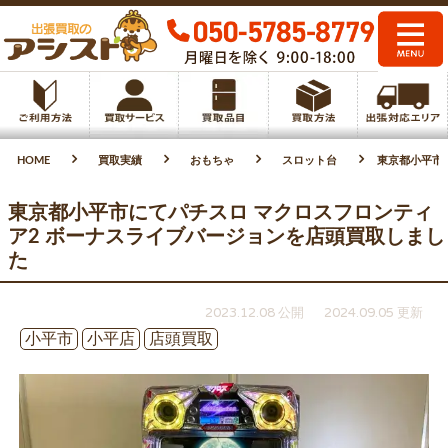
HOME
買取実績
おもちゃ
スロット台
東京都小平市
東京都小平市にてパチスロ マクロスフロンティ
ア2 ボーナスライブバージョンを店頭買取しまし
た
2023.12.08 公開
2024.09.05 更新
小平市
小平店
店頭買取