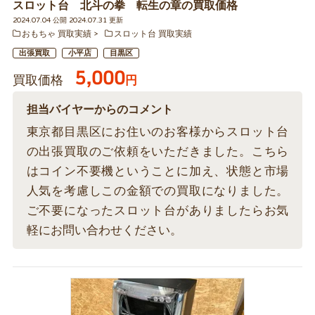
スロット台 北斗の拳 転生の章の買取価格
2024.07.04 公開 2024.07.31 更新
おもちゃ 買取実績
スロット台 買取実績
出張買取
小平店
目黒区
5,000
買取価格
円
担当バイヤーからのコメント
東京都目黒区にお住いのお客様からスロット台
の出張買取のご依頼をいただきました。こちら
はコイン不要機ということに加え、状態と市場
人気を考慮しこの金額での買取になりました。
ご不要になったスロット台がありましたらお気
軽にお問い合わせください。