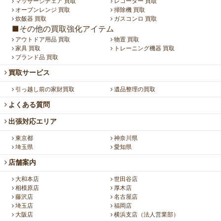
マッサージチェア 買取
レコーダー 買取
オーブンレンジ 買取
掃除機 買取
炊飯器 買取
ガスコンロ 買取
■その他の買取強化アイテム
アウトドア用品 買取
物置 買取
家具 買取
トレーニング機器 買取
ブランド品 買取
買取サービス
引っ越し前の家財買取
遺品整理の買取
よくある質問
出張対応エリア
東京都
神奈川県
埼玉県
愛知県
店舗案内
大和本店
世田谷店
相模原店
厚木店
藤沢店
名古屋店
埼玉店
福岡店
大阪店
横浜支店（法人営業部）