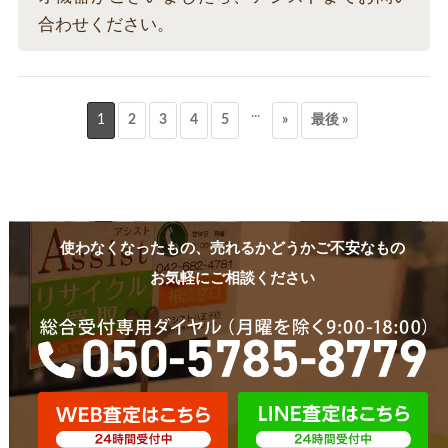
合わせください。
...
1
2
3
4
5
»
最後 »
使わなくなったもの、売れるかどうかご不安なもの
お気軽にご相談ください