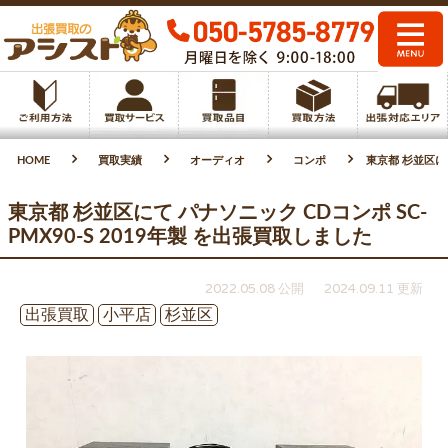
HOME
買取実績
オーディオ
コンポ
東京都 杉並区にて
東京都 杉並区にて パナソニック CDコンポ SC-
PMX90-S 2019年製 を出張買取しました
2022.05.08 公開
2024.09.11 更新
出張買取
小平店
杉並区