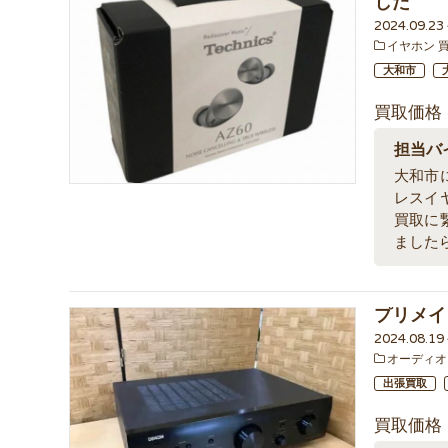
した
2024.09.2
イヤホン 
大和市
買取価格
担当バ
大和市
レスイ
買取に
ました
プリメイ
2024.08.1
オーディオ
出張買取
買取価格