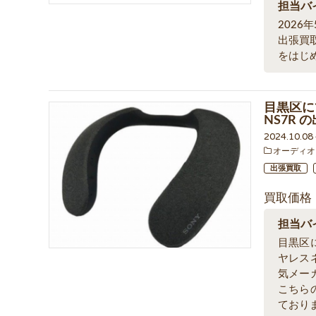
担当バ
202
出張買
をはじ
目黒区に
NS7R
2024.10.0
オーディオ
出張買取
買取価格
担当バ
目黒区
ヤレス
気メー
こちら
ており