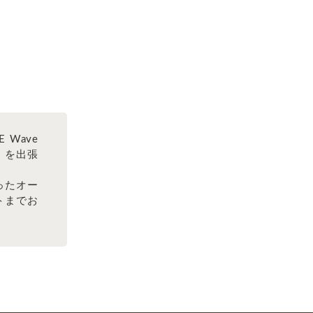
 Wave
） を出張
ったオー
トまでお