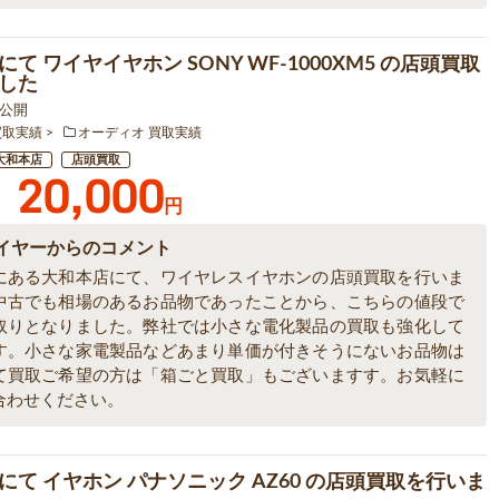
て ワイヤイヤホン SONY WF-1000XM5 の店頭買取
した
6 公開
買取実績
オーディオ 買取実績
大和本店
店頭買取
20,000
円
イヤーからのコメント
にある大和本店にて、ワイヤレスイヤホンの店頭買取を行いま
中古でも相場のあるお品物であったことから、こちらの値段で
取りとなりました。弊社では小さな電化製品の買取も強化して
す。小さな家電製品などあまり単価が付きそうにないお品物は
て買取ご希望の方は「箱ごと買取」もございますす。お気軽に
合わせください。
にて イヤホン パナソニック AZ60 の店頭買取を行いま