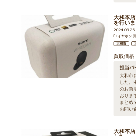
大和本店に
を行いま
2024.09.2
イヤホン 
大和市
買取価格
担当バ
大和市
した。
のお買
おりま
まとめ
お問い
大和本店