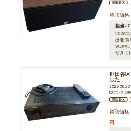
世田谷区
買取価格
担当バ
2026
出張買
VOK
だきま
世田谷区
した
2026.06.3
アンプ 買
世田谷区
買取価格
円