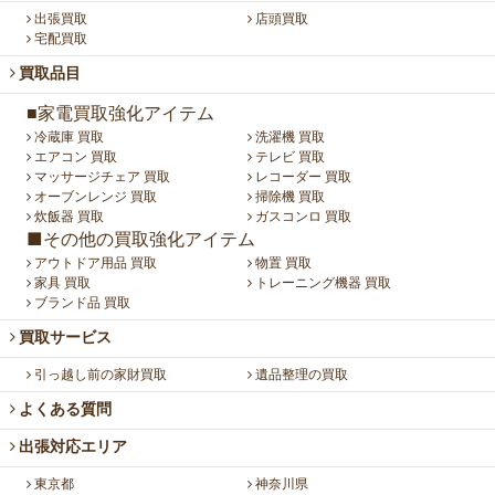
出張買取
店頭買取
宅配買取
買取品目
■家電買取強化アイテム
冷蔵庫 買取
洗濯機 買取
エアコン 買取
テレビ 買取
マッサージチェア 買取
レコーダー 買取
オーブンレンジ 買取
掃除機 買取
炊飯器 買取
ガスコンロ 買取
■その他の買取強化アイテム
アウトドア用品 買取
物置 買取
家具 買取
トレーニング機器 買取
ブランド品 買取
買取サービス
引っ越し前の家財買取
遺品整理の買取
よくある質問
出張対応エリア
東京都
神奈川県