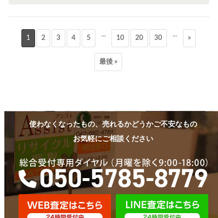
...
...
1
2
3
4
5
10
20
30
»
最後 »
使わなくなったもの、売れるかどうかご不安なもの
お気軽にご相談ください