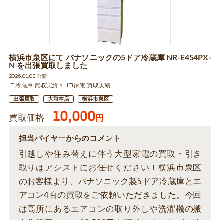
横浜市泉区にて パナソニックの5ドア冷蔵庫 NR-E454PX-
N を出張買取しました
2026.01.05 公開
冷蔵庫 買取実績
家電 買取実績
出張買取
大和本店
横浜市泉区
10,000
買取価格
円
担当バイヤーからのコメント
引越しや住み替えに伴う大型家電の買取・引き
取りはアシストにお任せください！横浜市泉区
のお客様より、パナソニック製5ドア冷蔵庫とエ
アコン4台の買取をご依頼いただきました。今回
は高所にあるエアコンの取り外しや洗濯機の搬