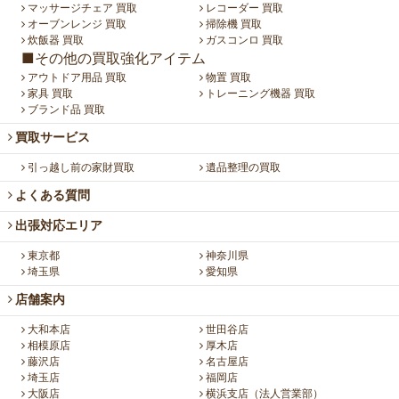
マッサージチェア 買取
レコーダー 買取
オーブンレンジ 買取
掃除機 買取
炊飯器 買取
ガスコンロ 買取
■その他の買取強化アイテム
アウトドア用品 買取
物置 買取
家具 買取
トレーニング機器 買取
ブランド品 買取
買取サービス
引っ越し前の家財買取
遺品整理の買取
よくある質問
出張対応エリア
東京都
神奈川県
埼玉県
愛知県
店舗案内
大和本店
世田谷店
相模原店
厚木店
藤沢店
名古屋店
埼玉店
福岡店
大阪店
横浜支店（法人営業部）