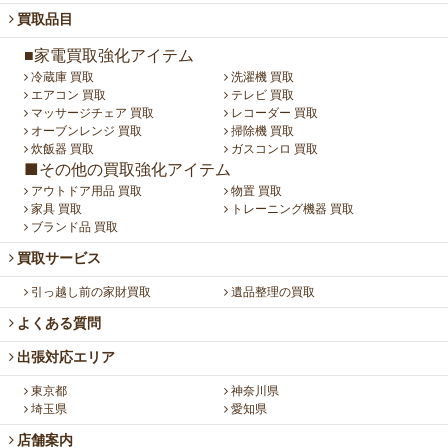
買取品目
■家電買取強化アイテム
冷蔵庫 買取
洗濯機 買取
エアコン 買取
テレビ 買取
マッサージチェア 買取
レコーダー 買取
オーブンレンジ 買取
掃除機 買取
炊飯器 買取
ガスコンロ 買取
■その他の買取強化アイテム
アウトドア用品 買取
物置 買取
家具 買取
トレーニング機器 買取
ブランド品 買取
買取サービス
引っ越し前の家財買取
遺品整理の買取
よくある質問
出張対応エリア
東京都
神奈川県
埼玉県
愛知県
店舗案内