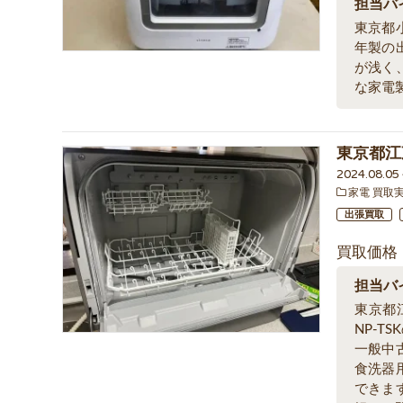
担当バ
東京都小
年製の
が浅く
な家電
東京都江
2024.08.0
家電 買取
出張買取
買取価格
担当バ
東京都
NP-T
一般中
食洗器
できま