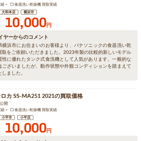
実績
食器洗い乾燥機 買取実績
大和本店
横浜市
10,000
円
イヤーからのコメント
県横浜市にお住まいのお客様より、パナソニックの食器洗い乾
買取をご依頼いただきました。2023年製の比較的新しいモデル
置性に優れたタンク式食洗機として人気があります。一般的な
はございましたが、動作状態や外観コンディションを踏まえて
たしました。
ロカ SS-MA251 2021の買取価格
2 公開
実績
食器洗い乾燥機 買取実績
小平市
小平店
10,000
円