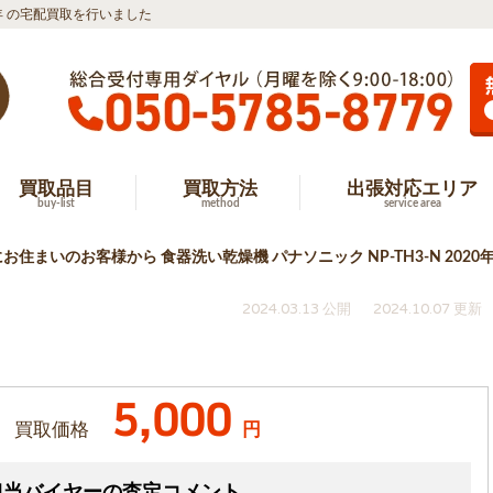
0年 の宅配買取を行いました
買取品目
買取方法
出張対応エリア
buy-list
method
service area
お住まいのお客様から 食器洗い乾燥機 パナソニック NP-TH3-N 202
2024.03.13 公開
2024.10.07 更新
5,000
買取価格
円