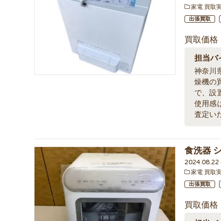
家電 買取
出張買取
買取価格
担当バ
神奈川
燥機の
で、設
使用感
査定い
食洗器 シ
2024.08.2
家電 買取
出張買取
買取価格