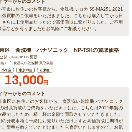
イヤーからのコメント
平市にお住いのお客様から、食洗機 シロカ SS-MA251 2021
出張買取のご依頼をいただきました。こちらは購入してから日
、さらに未使用品だったので高価買取に繋がりました。ご不用
製品などが有りましたらお気軽にご相談ください。
東区 食洗機 パナソニック NP-TSKの買取価格
5 公開 2024.08.06 更新
実績
食器洗い乾燥機 買取実績
小平店
東京23区
江東区
13,000
円
イヤーからのコメント
江東区にお住いのお客様から、食器洗い乾燥機 パナソニック
SKの出張買取のご依頼をいただきました。こちらは2021年製の
古品でしたため、精一杯の金額で買取させていただきました。
用の分岐水栓も一緒にお売りいただけますと高価買取に期待が
す。型番を教えていただけましたら査定いたしますので、お気