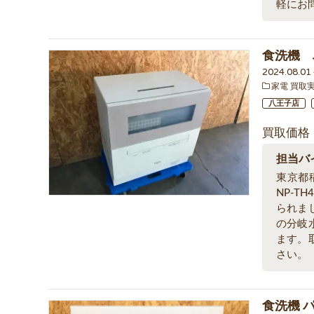
軽にお
食洗機 
2024.08.0
家電 買取
八王子店
買取価格
担当バ
東京都
NP-T
られま
の分岐
ます。
さい。
食洗機 パ