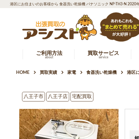
港区にお住まいのお客様から 食器洗い乾燥機 パナソニック NP-TH3-N 202
ご利用方法
買取サービス
about
service
HOME
買取実績
家電
食器洗い乾燥機
港区に
八王子市
八王子店
宅配買取