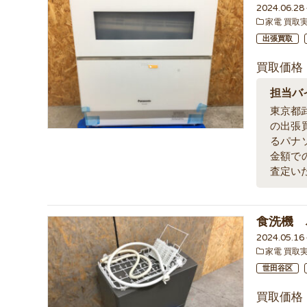
2024.06.2
家電 買取
出張買取
買取価格
担当バ
東京都武
の出張
るパナ
金額で
査定い
食洗機 
2024.05.1
家電 買取
世田谷区
買取価格