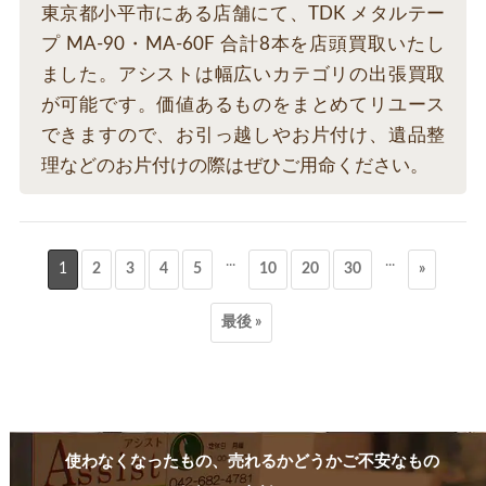
東京都小平市にある店舗にて、TDK メタルテー
プ MA-90・MA-60F 合計8本を店頭買取いたし
ました。アシストは幅広いカテゴリの出張買取
が可能です。価値あるものをまとめてリユース
できますので、お引っ越しやお片付け、遺品整
理などのお片付けの際はぜひご用命ください。
...
...
1
2
3
4
5
10
20
30
»
最後 »
使わなくなったもの、売れるかどうかご不安なもの