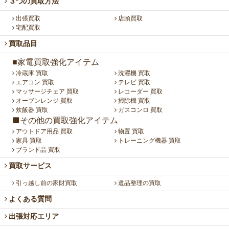
３つの買取方法
出張買取
店頭買取
宅配買取
買取品目
■家電買取強化アイテム
冷蔵庫 買取
洗濯機 買取
エアコン 買取
テレビ 買取
マッサージチェア 買取
レコーダー 買取
オーブンレンジ 買取
掃除機 買取
炊飯器 買取
ガスコンロ 買取
■その他の買取強化アイテム
アウトドア用品 買取
物置 買取
家具 買取
トレーニング機器 買取
ブランド品 買取
買取サービス
引っ越し前の家財買取
遺品整理の買取
よくある質問
出張対応エリア