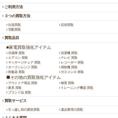
ご利用方法
３つの買取方法
出張買取
店頭買取
宅配買取
買取品目
■家電買取強化アイテム
冷蔵庫 買取
洗濯機 買取
エアコン 買取
テレビ 買取
マッサージチェア 買取
レコーダー 買取
オーブンレンジ 買取
掃除機 買取
炊飯器 買取
ガスコンロ 買取
■その他の買取強化アイテム
アウトドア用品 買取
物置 買取
家具 買取
トレーニング機器 買取
ブランド品 買取
買取サービス
引っ越し前の家財買取
遺品整理の買取
よくある質問