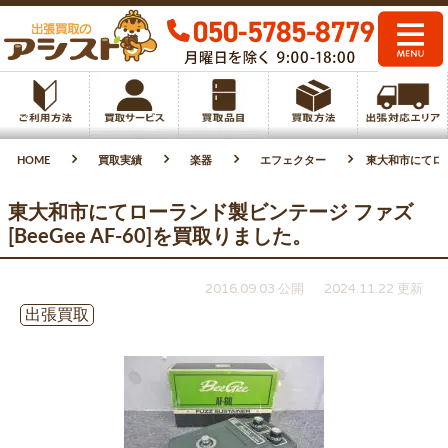
HOME
買取実績
楽器
エフェクター
東大和市にてローラ
東大和市にてローランド製ビンテージ ファズ
[BeeGee AF-60]を買取りました。
2016.09.03 公開
2024.11.22 更新
出張買取