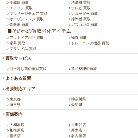
冷蔵庫 買取
洗濯機 買取
エアコン 買取
テレビ 買取
マッサージチェア 買取
レコーダー 買取
オーブンレンジ 買取
掃除機 買取
炊飯器 買取
ガスコンロ 買取
■その他の買取強化アイテム
アウトドア用品 買取
物置 買取
家具 買取
トレーニング機器 買取
ブランド品 買取
買取サービス
引っ越し前の家財買取
遺品整理の買取
よくある質問
出張対応エリア
東京都
神奈川県
埼玉県
愛知県
店舗案内
大和本店
世田谷店
相模原店
厚木店
藤沢店
名古屋店