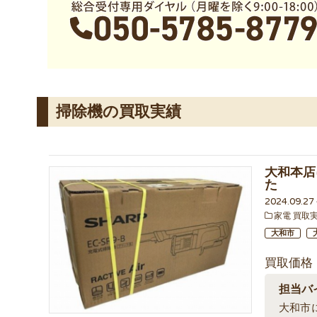
掃除機の買取実績
大和本店に
た
2024.09.2
家電 買取
大和市
買取価格
担当バ
大和市