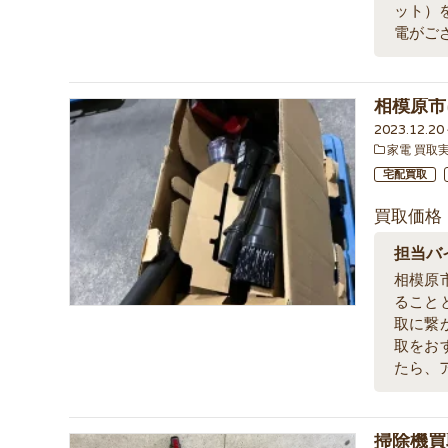
ット）
電がご
相模原市
2023.12.2
家電 買取
宅配買取
買取価格
担当バ
相模原
ること
取に繋
取をお
たら、
掃除機買