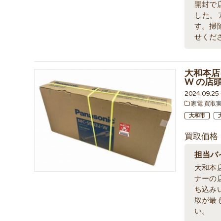
開封で
した。
す。掃
せくだ
大和本店に
W の店
2024.09.2
家電 買取
大和市
買取価格
担当バ
大和本
ナーの
ち込み
取が最
い。