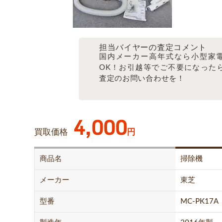
担当バイヤーの査定コメント
国内メーカー高年式なら小型家
OK！お引越等でご不要になった
査定のお問い合わせを！
4,000
買取価格
円
商品名
掃除機
メーカー
東芝
型番
MC-PK17A