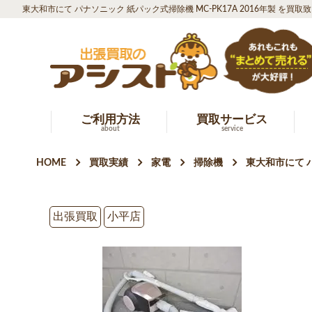
東大和市にて パナソニック 紙パック式掃除機 MC-PK17A 2016年製 を買取
ご利用方法
買取サービス
about
service
HOME
買取実績
家電
掃除機
東大和市にて パ
出張買取
小平店