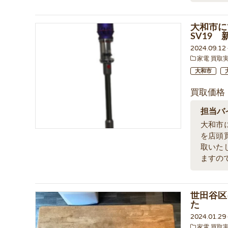
大和市に
SV19
2024.09.1
家電 買取
大和市
買取価格
担当バ
大和市
を店頭
取いた
ますの
世田谷区
た
2024.01.2
家電 買取