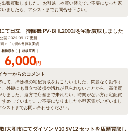
を出張買取しました。 お引越しや買い替えでご不要になった家
ざいましたら、アシストまでお問合せ下さい。
にて日立 掃除機 PV-BHL2000Jを宅配買取しました
0 公開 2024.09.17 更新
実績
掃除機 買取実績
相模原市
相模原店
6,000
円
イヤーからのコメント
市にて、掃除機の宅配買取をおこないました。問題なく動作す
と、外観にも目立つ破損や汚れが見られないことから、高価買
がりました。遠方で店舗まで来れない、時間がない方は宅配買
すすめしています。ご不要になりました小型家電がございまし
アシストまでお問い合わせください。
取|大和市にてダイソン V10 SV12 セットを店頭買取し