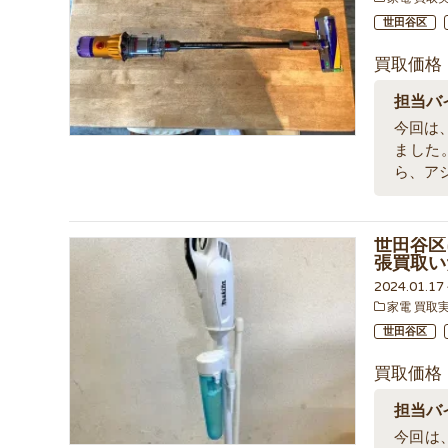
世田谷区
買取価格
担当バ
今回は、
ました
ら、ア
世田谷区
張買取い
2024.01.1
家電 買取
世田谷区
買取価格
担当バ
今回は