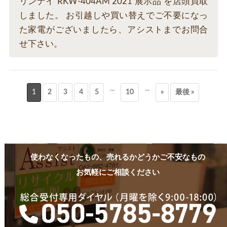
リンナイ RKW-404AM 2021 展示品 を店頭買取
しました。 お引越しや買い替えでご不要になっ
た家電がございましたら、アシストまでお問合
せ下さい。
...
...
1
2
3
4
5
10
»
最後 »
使わなくなったもの、売れるかどうかご不安なもの
お気軽にご相談ください