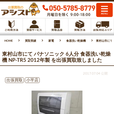
HOME
買取実績
家電
食器洗い乾燥機
東村山市にて 
東村山市にて パナソニック 6人分 食器洗い乾燥
機 NP-TR5 2012年製 を出張買取致しました
2017.07.04 公開
出張買取
小平店