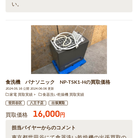
い。
食洗機 パナソニック NP-TSK1-Hの買取価格
2024.05.16 公開 2024.06.06 更新
家電 買取実績
食器洗い乾燥機 買取実績
世田谷区
八王子店
出張買取
16,000
買取価格
円
担当バイヤーからのコメント
東京都世田谷にて食器洗い乾燥機の出張買取の