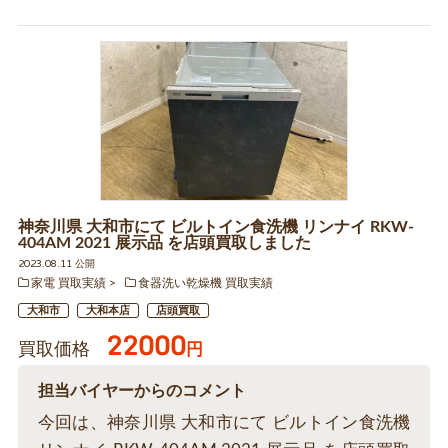
神奈川県 大和市にて ビルトイン食洗機 リンナイ RKW-
404AM 2021 展示品 を店頭買取しました
2023.08.11 公開
家電 買取実績
食器洗い乾燥機 買取実績
大和市
大和本店
店頭買取
22000
買取価格
円
担当バイヤーからのコメント
今回は、神奈川県 大和市にて ビルトイン食洗機