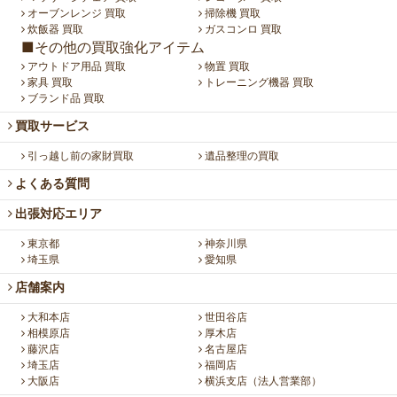
オーブンレンジ 買取
掃除機 買取
炊飯器 買取
ガスコンロ 買取
■その他の買取強化アイテム
アウトドア用品 買取
物置 買取
家具 買取
トレーニング機器 買取
ブランド品 買取
買取サービス
引っ越し前の家財買取
遺品整理の買取
よくある質問
出張対応エリア
東京都
神奈川県
埼玉県
愛知県
店舗案内
大和本店
世田谷店
相模原店
厚木店
藤沢店
名古屋店
埼玉店
福岡店
大阪店
横浜支店（法人営業部）