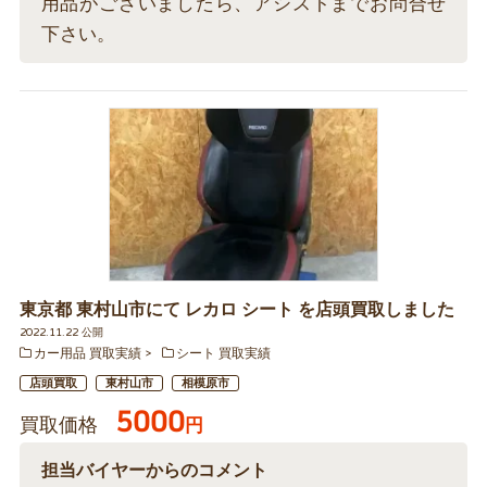
用品がございましたら、アシストまでお問合せ
下さい。
東京都 東村山市にて レカロ シート を店頭買取しました
2022.11.22 公開
カー用品 買取実績
シート 買取実績
店頭買取
東村山市
相模原市
5000
買取価格
円
担当バイヤーからのコメント