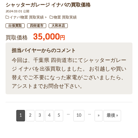
シャッターガレージ イナバの買取価格
2024.03.01 公開
イナバ物置 買取実績
物置 買取実績
出張買取
四街道市
大和本店
35,000
買取価格
円
担当バイヤーからのコメント
今回は、千葉県 四街道市にてシャッターガレー
ジ イナバを出張買取しました。 お引越しや買い
替えでご不要になった家電がございましたら、
アシストまでお問合せ下さい。
...
...
1
2
3
4
5
10
»
最後 »