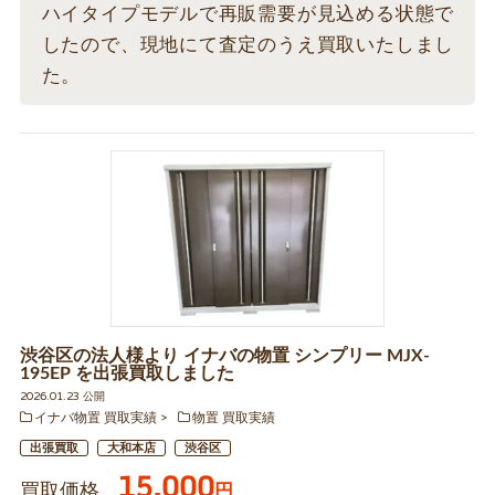
ハイタイプモデルで再販需要が見込める状態で
したので、現地にて査定のうえ買取いたしまし
た。
渋谷区の法人様より イナバの物置 シンプリー MJX-
195EP を出張買取しました
2026.01.23 公開
イナバ物置 買取実績
物置 買取実績
出張買取
大和本店
渋谷区
15,000
買取価格
円