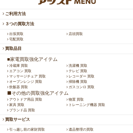
ご利用方法
３つの買取方法
出張買取
店頭買取
宅配買取
買取品目
■家電買取強化アイテム
冷蔵庫 買取
洗濯機 買取
エアコン 買取
テレビ 買取
マッサージチェア 買取
レコーダー 買取
オーブンレンジ 買取
掃除機 買取
炊飯器 買取
ガスコンロ 買取
■その他の買取強化アイテム
アウトドア用品 買取
物置 買取
家具 買取
トレーニング機器 買取
ブランド品 買取
買取サービス
引っ越し前の家財買取
遺品整理の買取