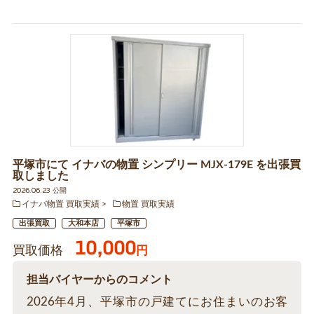
平塚市にて イナバの物置 シンプリー MJX-179E を出張買
取しました
2026.06.23 公開
イナバ物置 買取実績
物置 買取実績
出張買取
大和本店
平塚市
10,000
買取価格
円
担当バイヤーからのコメント
2026年4月、平塚市の戸建てにお住まいのお客