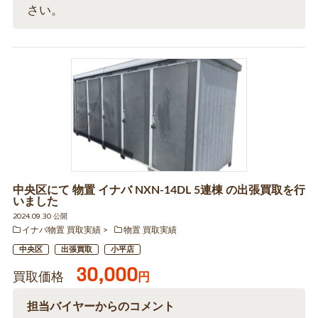
さい。
中央区にて 物置 イナバ NXN-14DL 5連棟 の出張買取を行
いました
2024.09.30 公開
イナバ物置 買取実績
物置 買取実績
中央区
出張買取
小平店
30,000
買取価格
円
担当バイヤーからのコメント