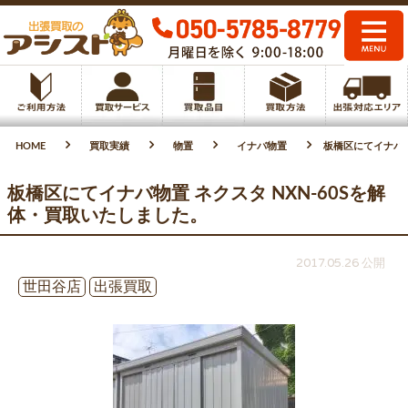
HOME
買取実績
物置
イナバ物置
板橋区にてイナバ物
板橋区にてイナバ物置 ネクスタ NXN-60Sを解
体・買取いたしました。
2017.05.26 公開
世田谷店
出張買取