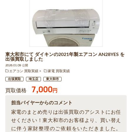
東大和市にて ダイキンの2021年製エアコン AN28YES を
出張買取しました
2026.01.09 公開
エアコン 買取実績
家電 買取実績
出張買取
埼玉店
東大和市
7,000
買取価格
円
担当バイヤーからのコメント
家電のまとめ売りは出張買取のアシストにお任
せください！東大和市のお客様より、買い替え
に伴う家財整理のご依頼をいただきました。