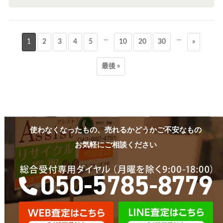
...
...
1
2
3
4
5
10
20
30
»
最後 »
使わなくなったもの、売れるかどうかご不安なもの
お気軽にご相談ください