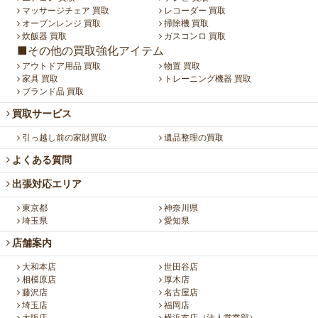
マッサージチェア 買取
レコーダー 買取
オーブンレンジ 買取
掃除機 買取
炊飯器 買取
ガスコンロ 買取
■その他の買取強化アイテム
アウトドア用品 買取
物置 買取
家具 買取
トレーニング機器 買取
ブランド品 買取
買取サービス
引っ越し前の家財買取
遺品整理の買取
よくある質問
出張対応エリア
東京都
神奈川県
埼玉県
愛知県
店舗案内
大和本店
世田谷店
相模原店
厚木店
藤沢店
名古屋店
埼玉店
福岡店