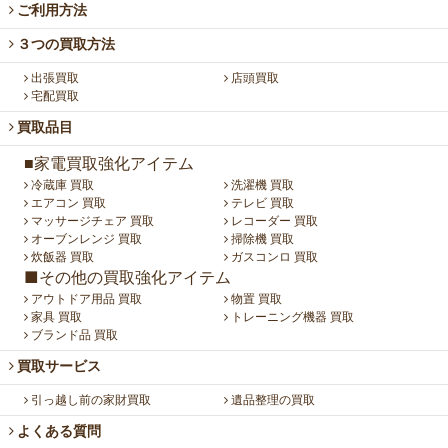
ご利用方法
３つの買取方法
出張買取
店頭買取
宅配買取
買取品目
■家電買取強化アイテム
冷蔵庫 買取
洗濯機 買取
エアコン 買取
テレビ 買取
マッサージチェア 買取
レコーダー 買取
オーブンレンジ 買取
掃除機 買取
炊飯器 買取
ガスコンロ 買取
■その他の買取強化アイテム
アウトドア用品 買取
物置 買取
家具 買取
トレーニング機器 買取
ブランド品 買取
買取サービス
引っ越し前の家財買取
遺品整理の買取
よくある質問