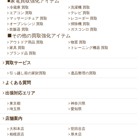
■家電買取強化アイテム
冷蔵庫 買取
洗濯機 買取
エアコン 買取
テレビ 買取
マッサージチェア 買取
レコーダー 買取
オーブンレンジ 買取
掃除機 買取
炊飯器 買取
ガスコンロ 買取
■その他の買取強化アイテム
アウトドア用品 買取
物置 買取
家具 買取
トレーニング機器 買取
ブランド品 買取
買取サービス
引っ越し前の家財買取
遺品整理の買取
よくある質問
出張対応エリア
東京都
神奈川県
埼玉県
愛知県
店舗案内
大和本店
世田谷店
相模原店
厚木店