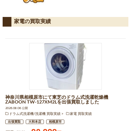
家電の買取実績
神奈川県相模原市にて東芝のドラム式洗濯乾燥機
ZABOON TW-127XM2Lを出張買取しました
2026.08.06 公開
ドラム式洗濯機/洗濯機 買取実績
家電 買取実績
出張買取
大和本店
相模原市