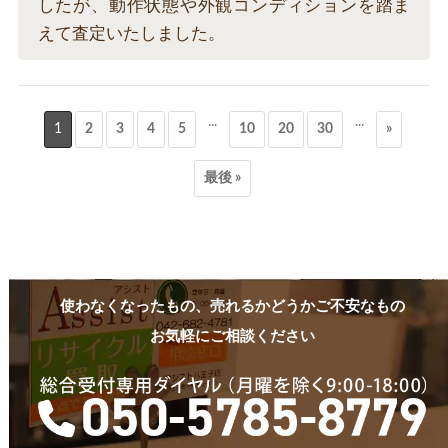
したが、動作状態や外観コンディションを踏ま
えて査定いたしました。
...
...
1
2
3
4
5
10
20
30
»
最後 »
使わなくなったもの、売れるかどうかご不安なもの
お気軽にご相談ください