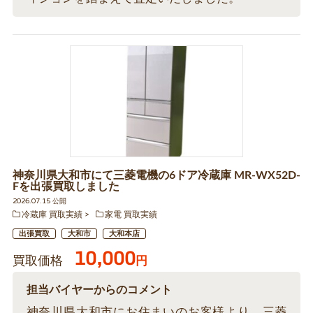
神奈川県大和市にて三菱電機の6ドア冷蔵庫 MR-WX52D-
Fを出張買取しました
2026.07.15 公開
冷蔵庫 買取実績
家電 買取実績
出張買取
大和市
大和本店
10,000
買取価格
円
担当バイヤーからのコメント
神奈川県大和市にお住まいのお客様より、三菱