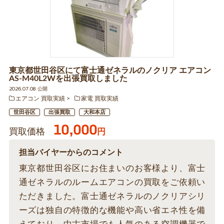
東京都世田谷区にて富士通ゼネラルのノクリア エアコン
AS-M40L2Wを出張買取しました
2026.07.08 公開
エアコン 買取実績
家電 買取実績
世田谷区
出張買取
大和本店
10,000
買取価格
円
担当バイヤーからのコメント
東京都世田谷区にお住まいのお客様より、富士
通ゼネラルのルームエアコンの買取をご依頼い
ただきました。富士通ゼネラルのノクリアシリ
ーズは独自の特徴的な機能や高い省エネ性を備