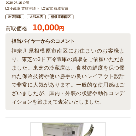
2026.07.15 公開
冷蔵庫 買取実績
家電 買取実績
出張買取
大和本店
相模原市南区
10,000
買取価格
円
担当バイヤーからのコメント
神奈川県相模原市南区にお住まいのお客様よ
り、東芝の3ドア冷蔵庫の買取をご依頼いただき
ました。東芝の冷蔵庫は、食材の鮮度を保つ優
れた保冷技術や使い勝手の良いレイアウト設計
で非常に人気があります。一般的な使用感はご
ざいましたが、庫内・外装の状態や動作コンデ
ィションを踏まえて査定いたしました。