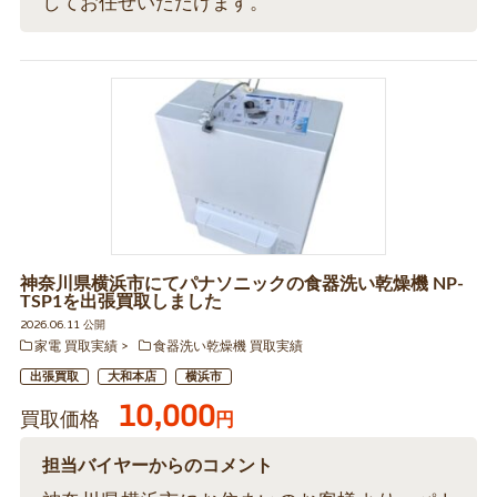
してお任せいただけます。
神奈川県横浜市にてパナソニックの食器洗い乾燥機 NP-
TSP1を出張買取しました
2026.06.11 公開
家電 買取実績
食器洗い乾燥機 買取実績
出張買取
大和本店
横浜市
10,000
買取価格
円
担当バイヤーからのコメント