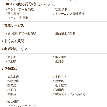
■その他の買取強化アイテム
アウトドア用品 買取
物置 買取
家具 買取
トレーニング機器 買取
ブランド品 買取
買取サービス
引っ越し前の家財買取
遺品整理の買取
よくある質問
出張対応エリア
東京都
神奈川県
埼玉県
愛知県
店舗案内
大和本店
世田谷店
相模原店
厚木店
藤沢店
名古屋店
埼玉店
福岡店
大阪店
横浜支店（法人営業部）
会社概要
プライバシーポリシー