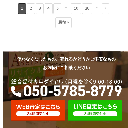
...
...
1
2
3
4
5
10
20
»
最後 »
使わなくなったもの、売れるかどうかご不安なもの
お気軽にご相談ください