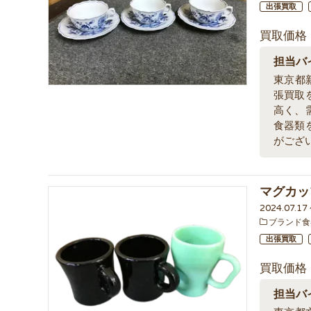
出張買取
買取価格
担当バ
東京都
張買取
高く、
食器類
がござ
マグカッ
2024.07.1
ブランド食
出張買取
買取価格
担当バ