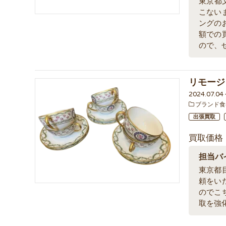
東京都
こない
ングの
額での
ので、
リモージ
2024.07.04
ブランド食
出張買取
買取価格
担当バ
東京都
頼をい
のでこ
取を強