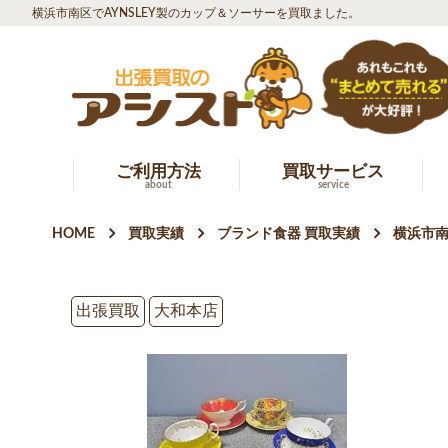
横浜市南区でAYNSLEY製のカップ＆ソーサーを買取ました。
ご利用方法
買取サービス
about
service
HOME
買取実績
ブランド食器 買取実績
横浜市南
出張買取
大和本店