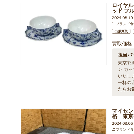
ロイヤル
ッド フ
2024.08.1
ブランド食
出張買取
買取価格
担当バ
東京都
ン カ
いたし
一杯の
たらお
マイセン
格 東京
2024.08.0
ブランド食