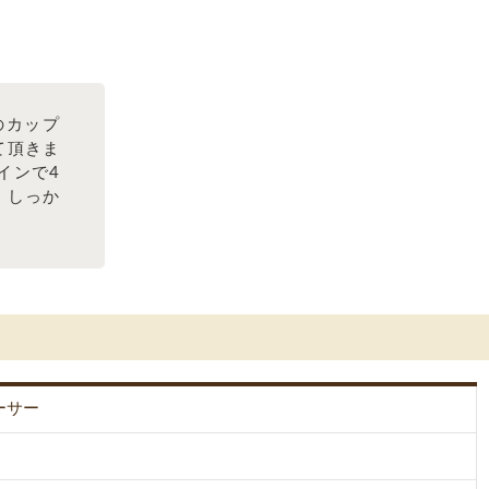
のカップ
て頂きま
インで4
、しっか
。
ーサー