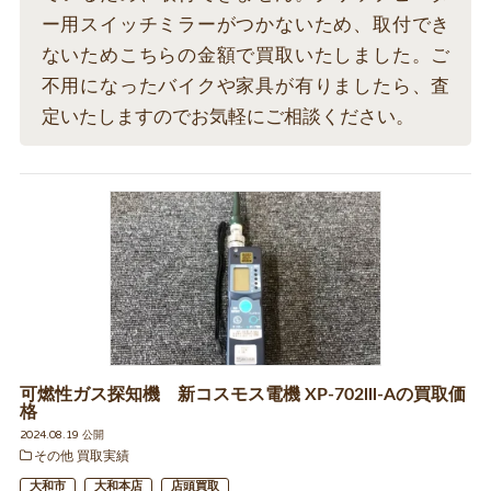
ー用スイッチミラーがつかないため、取付でき
ないためこちらの金額で買取いたしました。ご
不用になったバイクや家具が有りましたら、査
定いたしますのでお気軽にご相談ください。
可燃性ガス探知機 新コスモス電機 XP-702lll-Aの買取価
格
2024.08.19 公開
その他 買取実績
大和市
大和本店
店頭買取