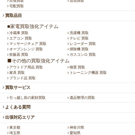
出張買取
店頭買取
宅配買取
買取品目
■家電買取強化アイテム
冷蔵庫 買取
洗濯機 買取
エアコン 買取
テレビ 買取
マッサージチェア 買取
レコーダー 買取
オーブンレンジ 買取
掃除機 買取
炊飯器 買取
ガスコンロ 買取
■その他の買取強化アイテム
アウトドア用品 買取
物置 買取
家具 買取
トレーニング機器 買取
ブランド品 買取
買取サービス
引っ越し前の家財買取
遺品整理の買取
よくある質問
出張対応エリア
東京都
神奈川県
埼玉県
愛知県