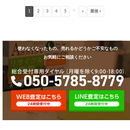
...
1
2
3
4
5
»
最後 »
使わなくなったもの、売れるかどうかご不安なもの
お気軽にご相談ください