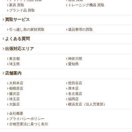
家具 買取
トレーニング機器 買取
ブランド品 買取
買取サービス
引っ越し前の家財買取
遺品整理の買取
よくある質問
出張対応エリア
東京都
神奈川県
埼玉県
愛知県
店舗案内
大和本店
世田谷店
相模原店
厚木店
藤沢店
名古屋店
埼玉店
福岡店
大阪店
横浜支店（法人営業部）
会社概要
プライバシーポリシー
古物営業法に基づく表示