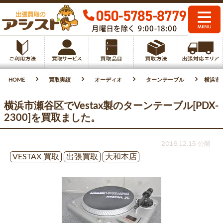
HOME
買取実績
オーディオ
ターンテーブル
横浜市瀬
横浜市瀬谷区でVestax製のターンテーブル[PDX-
2300]を買取ました。
2016.12.15 公開
VESTAX 買取
出張買取
大和本店